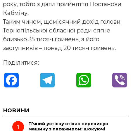
року, тобто з дати прийняття Постанови
Кабміну.
Таким чином, щомісячний дохід голови
Тернопільської обласної ради сягне
близько 35 тисяч гривень, а його
заступників – понад 20 тисяч гривень.
Поділитися:
F
T
W
V
a
e
h
i
c
l
a
b
НОВИНИ
П’яний устілку втікач перекинув
e
e
t
e
машину з пасажиром: шокуючі