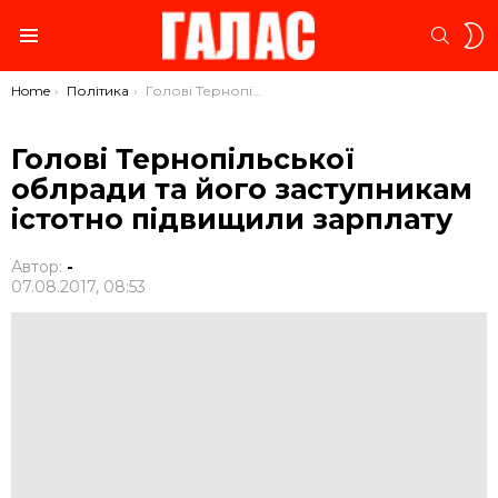
S
SEARC
S
Menu
You are here:
Home
Політика
Голові Тернопільської облради та його заступникам істотно підвищили зарплату
Голові Тернопільської
облради та його заступникам
істотно підвищили зарплату
Автор:
-
07.08.2017, 08:53