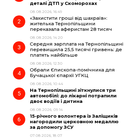
деталі ДТП у Скоморохах
b
g
s
r
08.08.2026, 16:49
«Захистити гроші від шахраїв»:
o
r
A
жителька Тернопільщини
переказала аферистам 28 тисяч
08.08.2026, 14:20
o
a
p
Середня зарплата на Тернопільщині
перевищила 25,5 тисячі гривень: де
k
m
p
платять найбільше
08.08.2026, 12:30
Обрали Єпископа-помічника для
Бучацької єпархії УГКЦ
08.08.2026, 10:44
На Тернопільщині зіткнулися три
автомобілі: до лікарні потрапили
двоє водіїв і дитина
08.08.2026, 09:14
15-річного волонтера із Заліщиків
нагородили церковною медаллю
за допомогу ЗСУ
07.08.2026, 18:07