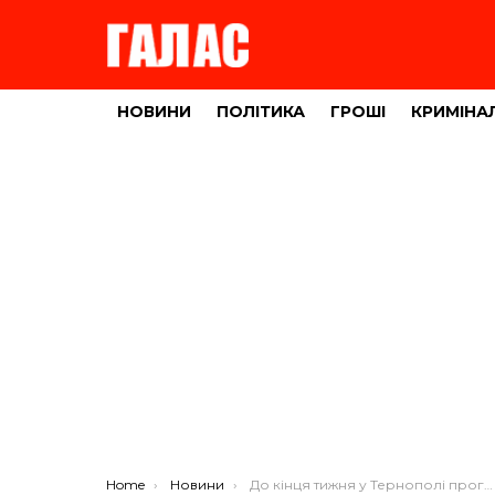
НОВИНИ
ПОЛІТИКА
ГРОШІ
КРИМІНА
You are here:
Home
Новини
До кінця тижня у Тернополі прогнозують неймовірну спеку