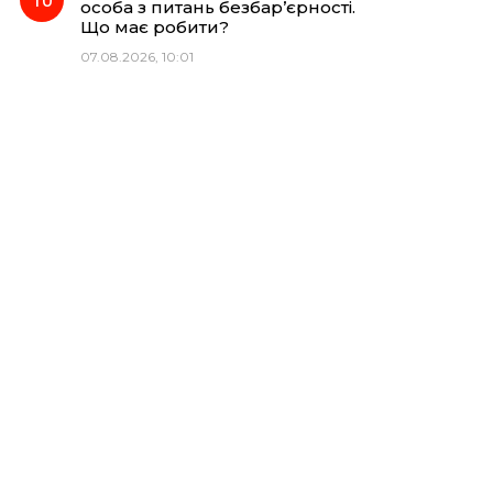
особа з питань безбар’єрності.
Що має робити?
07.08.2026, 10:01