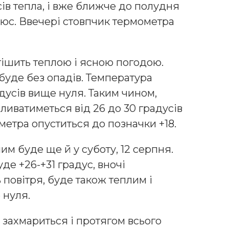
сів тепла, і вже ближче до полудня
люс. Ввечері стовпчик термометра
отішить теплою і ясною погодою.
буде без опадів. Температура
адусів вище нуля. Таким чином,
ливатиметься від 26 до 30 градусів
метра опуститься до позначки +18.
им буде ще й у суботу, 12 серпня.
де +26-+31 градус, вночі
ь повітря, буде також теплим і
 нуля.
е захмариться і протягом всього