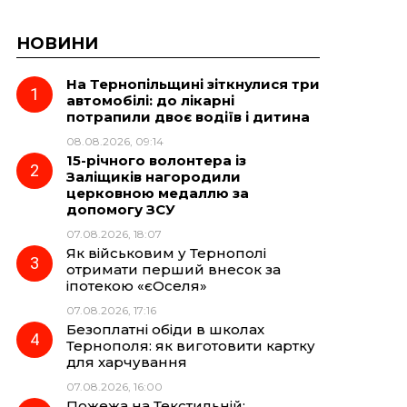
НОВИНИ
На Тернопільщині зіткнулися три
автомобілі: до лікарні
потрапили двоє водіїв і дитина
08.08.2026, 09:14
15-річного волонтера із
Заліщиків нагородили
церковною медаллю за
допомогу ЗСУ
07.08.2026, 18:07
Як військовим у Тернополі
отримати перший внесок за
іпотекою «єОселя»
07.08.2026, 17:16
Безоплатні обіди в школах
Тернополя: як виготовити картку
для харчування
07.08.2026, 16:00
Пожежа на Текстильній: