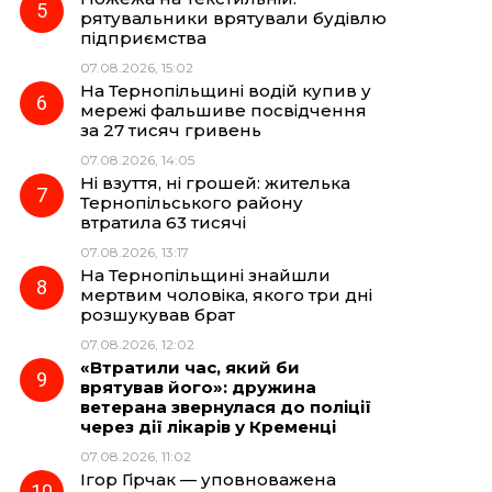
рятувальники врятували будівлю
підприємства
07.08.2026, 15:02
На Тернопільщині водій купив у
мережі фальшиве посвідчення
за 27 тисяч гривень
07.08.2026, 14:05
Ні взуття, ні грошей: жителька
Тернопільського району
втратила 63 тисячі
07.08.2026, 13:17
На Тернопільщині знайшли
мертвим чоловіка, якого три дні
розшукував брат
07.08.2026, 12:02
«Втратили час, який би
врятував його»: дружина
ветерана звернулася до поліції
через дії лікарів у Кременці
07.08.2026, 11:02
Ігор Гірчак — уповноважена