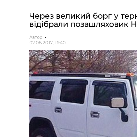
Через великий борг у тер
відібрали позашляховик
Автор:
-
02.08.2017, 16:40