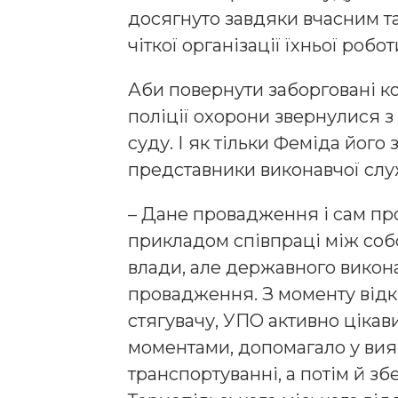
досягнуто завдяки вчасним т
чіткої організації їхньої робот
Аби повернути заборговані к
поліції охорони звернулися 
суду. І як тільки Феміда його
представники виконавчої сл
– Дане провадження і сам пр
прикладом співпраці між соб
влади, але державного викона
провадження. З моменту відк
стягувачу, УПО активно цікав
моментами, допомагало у вия
транспортуванні, а потім й зб