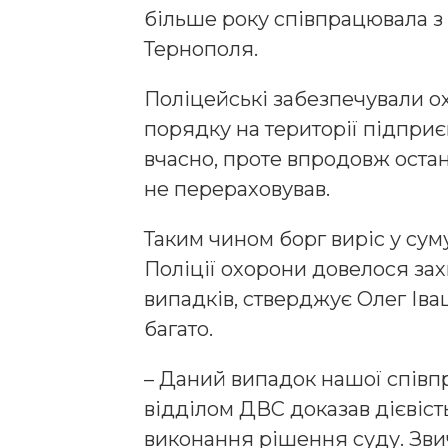
більше року співпрацювала 
Тернополя.
Поліцейські забезпечували о
порядку на території підприє
вчасно, проте впродовж остан
не перераховував.
Таким чином борг виріс у суму
Поліції охорони довелося захи
випадків, стверджує Олег Іващ
багато.
– Даний випадок нашої співп
відділом ДВС доказав дієвіс
виконання рішення суду. Зви