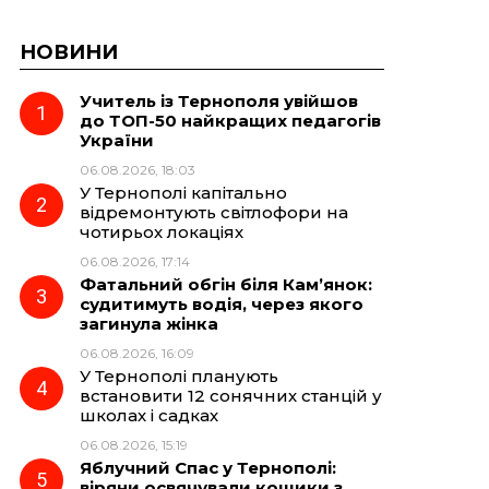
НОВИНИ
Учитель із Тернополя увійшов
до ТОП-50 найкращих педагогів
України
06.08.2026, 18:03
У Тернополі капітально
відремонтують світлофори на
чотирьох локаціях
06.08.2026, 17:14
Фатальний обгін біля Кам’янок:
судитимуть водія, через якого
загинула жінка
06.08.2026, 16:09
У Тернополі планують
встановити 12 сонячних станцій у
школах і садках
06.08.2026, 15:19
Яблучний Спас у Тернополі:
віряни освячували кошики з