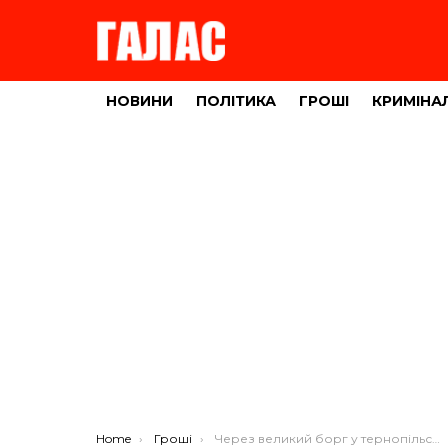
НОВИНИ
ПОЛІТИКА
ГРОШІ
КРИМІНА
You are here:
Home
Гроші
Через великий борг у тернопільського підприємця відібрали позашляховик Hummer