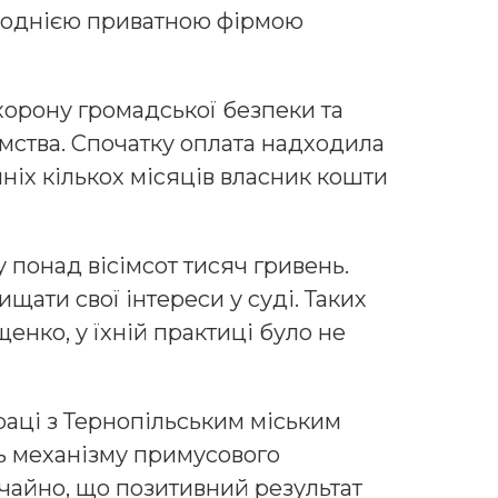
з однією приватною фірмою
хорону громадської безпеки та
мства. Спочатку оплата надходила
ніх кількох місяців власник кошти
 понад вісімсот тисяч гривень.
щати свої інтереси у суді. Таких
енко, у їхній практиці було не
раці з Тернопільським міським
ть механізму примусового
чайно, що позитивний результат