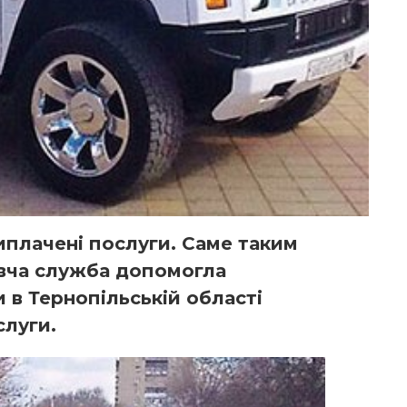
иплачені послуги. Саме таким
вча служба допомогла
 в Тернопільській області
слуги.