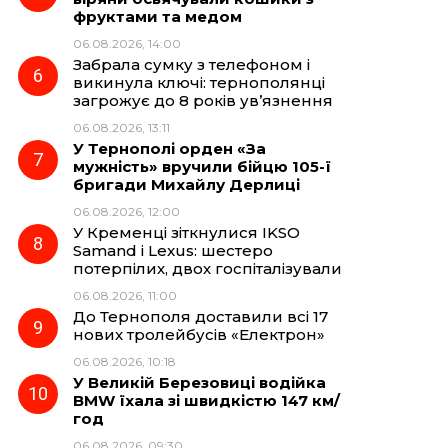
фруктами та медом
06.08.2026, 14:00
Забрала сумку з телефоном і
викинула ключі: тернополянці
загрожує до 8 років ув’язнення
06.08.2026, 13:11
У Тернополі орден «За
мужність» вручили бійцю 105-ї
бригади Михайлу Дерлиці
06.08.2026, 12:00
У Кременці зіткнулися IKSO
Samand і Lexus: шестеро
потерпілих, двох госпіталізували
06.08.2026, 11:00
До Тернополя доставили всі 17
нових тролейбусів «Електрон»
06.08.2026, 10:18
У Великій Березовиці водійка
BMW їхала зі швидкістю 147 км/
год
06.08.2026, 09:30