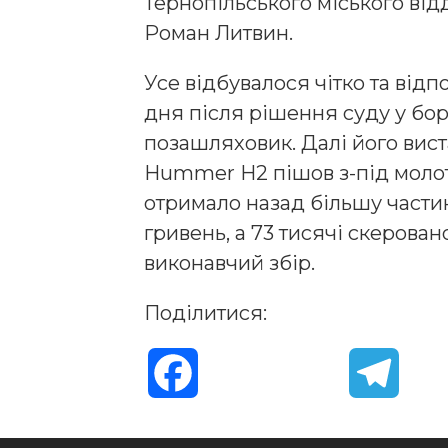
Тернопільського міського ві
Роман Литвин.
Усе відбувалося чітко та відп
дня після рішення суду у бо
позашляховик. Далі його виста
Hummer H2 пішов з-під молот
отримало назад більшу частин
гривень, а 73 тисячі скерова
виконавчий збір.
Поділитися:
F
T
a
e