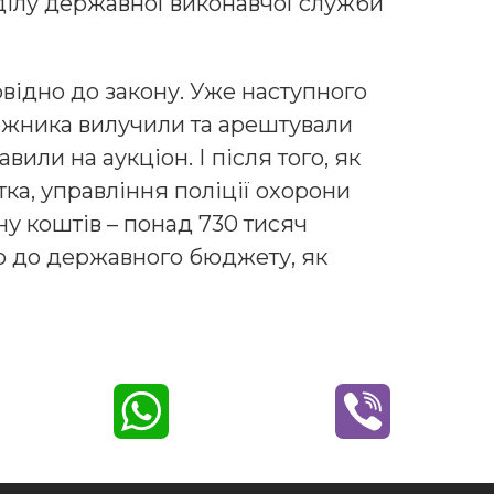
дділу державної виконавчої служби
овідно до закону. Уже наступного
ржника вилучили та арештували
вили на аукціон. І після того, як
ка, управління поліції охорони
у коштів – понад 730 тисяч
но до державного бюджету, як
W
V
h
i