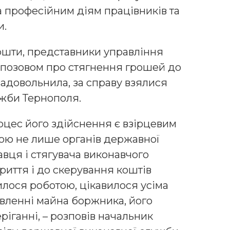
а професійним діям працівників та
и.
ошти, представники управління
з позовом про стягнення грошей до
 задовольнила, за справу взялися
ужби Тернополя.
оцес його здійснення є взірцевим
ою не лише органів державної
вця і стягувача виконавчого
риття і до скерування коштів
илося роботою, цікавилося усіма
вленні майна боржника, його
еріганні, – розповів начальник