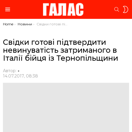
S
SEARC
S
Menu
You are here:
Home
Новини
Cвідки готові підтвердити невинуватість затриманого в Італії бійця із Тернопільщини
Cвідки готові підтвердити
невинуватість затриманого в
Італії бійця із Тернопільщини
Автор:
-
14.07.2017, 08:38