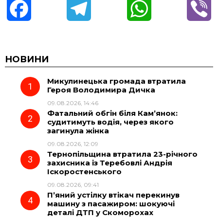
F
T
W
V
a
e
h
i
c
l
a
b
НОВИНИ
Микулинецька громада втратила
e
e
t
e
Героя Володимира Дичка
09.08.2026, 14:46
b
g
s
r
Фатальний обгін біля Кам’янок:
судитимуть водія, через якого
o
r
A
загинула жінка
09.08.2026, 12:09
Тернопільщина втратила 23-річного
o
a
p
захисника із Теребовлі Андрія
Іскоростенського
k
m
p
09.08.2026, 09:41
П’яний устілку втікач перекинув
машину з пасажиром: шокуючі
деталі ДТП у Скоморохах