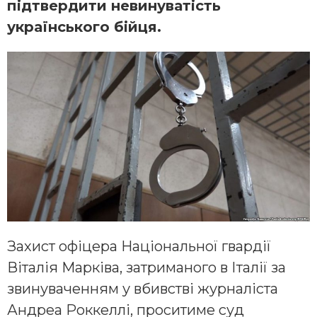
підтвердити невинуватість
українського бійця.
Захист офіцера Національної гвардії
Віталія Марківа, затриманого в Італії за
звинуваченням у вбивстві журналіста
Андреа Роккеллі, проситиме суд