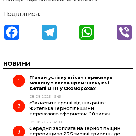
Поділитися:
F
T
W
V
a
e
h
i
c
l
a
b
НОВИНИ
П’яний устілку втікач перекинув
e
e
t
e
машину з пасажиром: шокуючі
деталі ДТП у Скоморохах
b
g
s
r
08.08.2026, 16:49
«Захистити гроші від шахраїв»:
o
r
A
жителька Тернопільщини
переказала аферистам 28 тисяч
08.08.2026, 14:20
o
a
p
Середня зарплата на Тернопільщині
перевищила 25,5 тисячі гривень: де