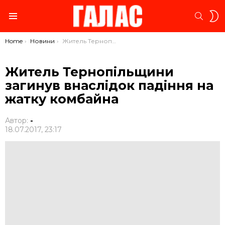
S
SEARC
S
Menu
You are here:
Home
Новини
Житель Тернопільщини загинув внаслідок падіння на жатку комбайна
Житель Тернопільщини
загинув внаслідок падіння на
жатку комбайна
Автор:
-
18.07.2017, 23:17