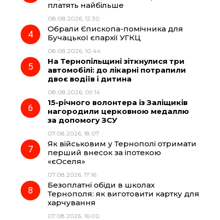
k
m
p
платять найбільше
08.08.2026, 12:30
Обрали Єпископа-помічника для
Бучацької єпархії УГКЦ
08.08.2026, 10:44
На Тернопільщині зіткнулися три
автомобілі: до лікарні потрапили
двоє водіїв і дитина
08.08.2026, 09:14
15-річного волонтера із Заліщиків
нагородили церковною медаллю
за допомогу ЗСУ
07.08.2026, 18:07
Як військовим у Тернополі отримати
перший внесок за іпотекою
«єОселя»
07.08.2026, 17:16
Безоплатні обіди в школах
Тернополя: як виготовити картку для
харчування
07.08.2026, 16:00