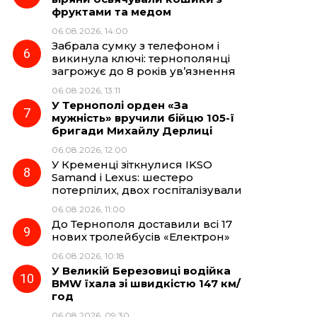
фруктами та медом
06.08.2026, 14:00
Забрала сумку з телефоном і
викинула ключі: тернополянці
загрожує до 8 років ув’язнення
06.08.2026, 13:11
У Тернополі орден «За
мужність» вручили бійцю 105-ї
бригади Михайлу Дерлиці
06.08.2026, 12:00
У Кременці зіткнулися IKSO
Samand і Lexus: шестеро
потерпілих, двох госпіталізували
06.08.2026, 11:00
До Тернополя доставили всі 17
нових тролейбусів «Електрон»
06.08.2026, 10:18
У Великій Березовиці водійка
BMW їхала зі швидкістю 147 км/
год
06.08.2026, 09:30