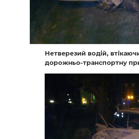
Нетверезий водій, втікаюч
дорожньо-транспортну пр