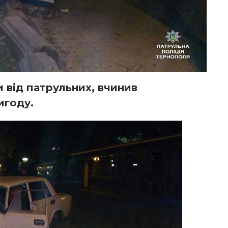
и від патрульних, вчинив
игоду.