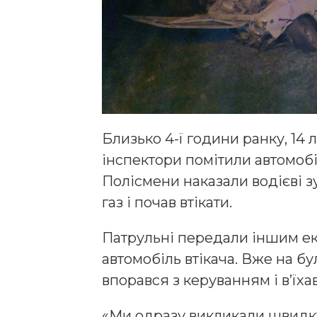
Близько 4-ї години ранку, 14 л
інспектори помітили автомобіл
Полісмени наказали водієві з
газ і почав втікати.
Патрульні передали іншим ек
автомобіль втікача. Вже на б
впорався з керуванням і в’їхав
«Ми одразу викликали швидк