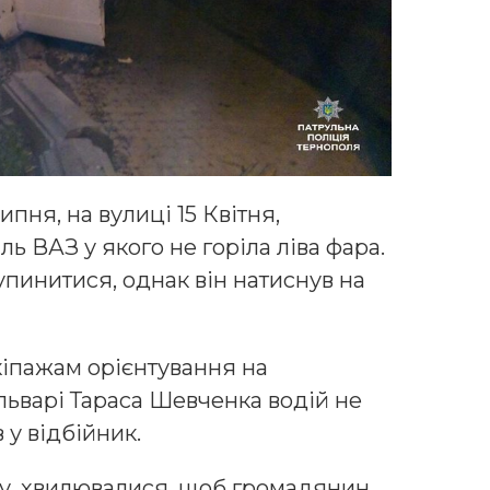
ипня, на вулиці 15 Квітня,
ь ВАЗ у якого не горіла ліва фара.
упинитися, однак він натиснув на
іпажам орієнтування на
ульварі Тараса Шевченка водій не
 у відбійник.
у, хвилювалися, щоб громадянин