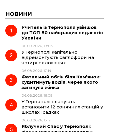
НОВИНИ
Учитель із Тернополя увійшов
до ТОП-50 найкращих педагогів
України
06.08.2026, 18:03
У Тернополі капітально
відремонтують світлофори на
чотирьох локаціях
06.08.2026, 17:14
Фатальний обгін біля Кам’янок:
судитимуть водія, через якого
загинула жінка
06.08.2026, 16:09
У Тернополі планують
встановити 12 сонячних станцій у
школах і садках
06.08.2026, 15:19
Яблучний Спас у Тернополі:
віряни освячували кошики з