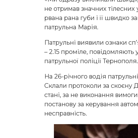
не отримав значних тілесних
рвана рана губи і її швидко з
патрульна Марія.
Патрульні виявили ознаки сп’
– 2.15 проміле, повідомляють
патрульної поліції Тернополя.
На 26-річного водія патрульн
Склали протоколи за скоєну Д
стані, за не виконання вимоги
постанову за керування автом
несправність.