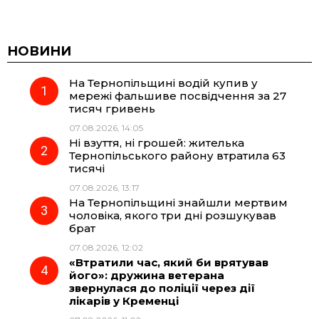
a
e
h
i
c
l
a
b
НОВИНИ
На Тернопільщині водій купив у
e
e
t
e
мережі фальшиве посвідчення за 27
тисяч гривень
b
g
s
r
07.08.2026, 14:05
Ні взуття, ні грошей: жителька
o
r
A
Тернопільського району втратила 63
тисячі
07.08.2026, 13:17
o
a
p
На Тернопільщині знайшли мертвим
чоловіка, якого три дні розшукував
k
m
p
брат
07.08.2026, 12:02
«Втратили час, який би врятував
його»: дружина ветерана
звернулася до поліції через дії
лікарів у Кременці