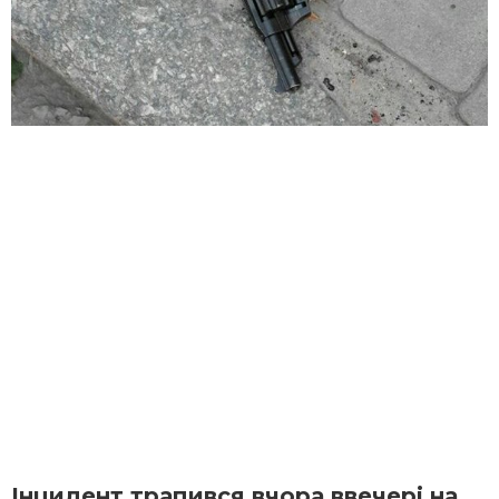
Інцидент трапився вчора ввечері на