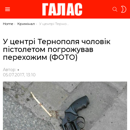
S
SEARC
S
Menu
You are here:
Home
Кримінал
У центрі Тернополя чоловік пістолетом погрожував перехожим (ФОТО)
У центрі Тернополя чоловік
пістолетом погрожував
перехожим (ФОТО)
Автор:
-
05.07.2017, 13:10