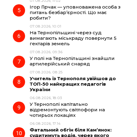
07.08.2026, 11:02
Ігор Гірчак — уповноважена особа з
питань безбар’єрності. Що має
робити?
07.08.2026, 10:01
На Тернопільщині через суд
вимагають міськраду повернути 5
гектарів земель
07.08.2026, 09:36
У полі на Тернопільщині знайшли
артилерійський снаряд
07.08.2026, 08:25
Учитель із Тернополя увійшов до
ТОП-50 найкращих педагогів
України
06.08.2026, 18:03
У Тернополі капітально
відремонтують світлофори на
чотирьох локаціях
06.08.2026, 17:14
Фатальний обгін біля Кам’янок:
судитимуть водія, через якого