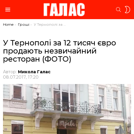
S
SEARC
S
Menu
You are here:
Home
Гроші
У Тернополі за 12 тисяч євро продають незвичайний ресторан (ФОТО)
У Тернополі за 12 тисяч євро
продають незвичайний
ресторан (ФОТО)
Автор:
Микола Галас
08.07.2017, 17:20