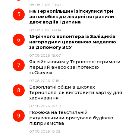
08.08.2026, 10:44
На Тернопільщині зіткнулися три
автомобілі: до лікарні потрапили
двоє водіїв і дитина
08.08.2026, 09:14
15-річного волонтера із Заліщиків
нагородили церковною медаллю
за допомогу ЗСУ
07.08.2026, 18:07
Як військовим у Тернополі отримати
перший внесок за іпотекою
«єОселя»
07.08.2026, 17:16
Безоплатні обіди в школах
Тернополя: як виготовити картку для
харчування
07.08.2026, 16:00
Пожежа на Текстильній:
рятувальники врятували будівлю
підприємства
07.08.2026, 15:02