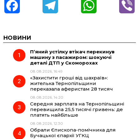
F
T
W
V
a
e
h
i
c
l
a
b
НОВИНИ
П’яний устілку втікач перекинув
e
e
t
e
машину з пасажиром: шокуючі
деталі ДТП у Скоморохах
b
g
s
r
08.08.2026, 16:49
«Захистити гроші від шахраїв»:
o
r
A
жителька Тернопільщини
переказала аферистам 28 тисяч
08.08.2026, 14:20
o
a
p
Середня зарплата на Тернопільщині
перевищила 25,5 тисячі гривень: де
k
m
p
платять найбільше
08.08.2026, 12:30
Обрали Єпископа-помічника для
Бучацької єпархії УГКЦ