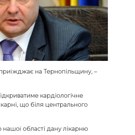
приїжджає на Тернопільщину, –
 відкриватиме кардіологічне
ікарні, що біля центрального
о нашої області дану лікарню