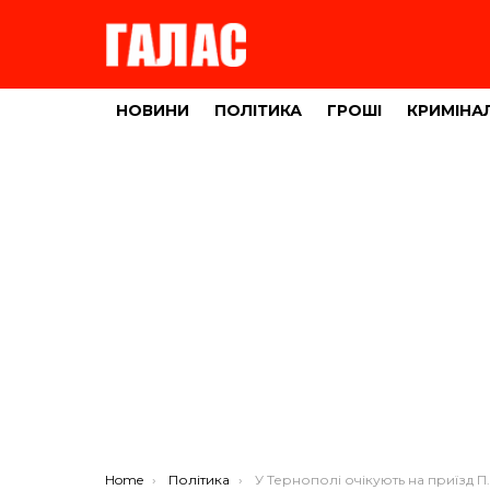
НОВИНИ
ПОЛІТИКА
ГРОШІ
КРИМІНА
You are here:
Home
Політика
У Тернополі очікують на приїзд Порошенка