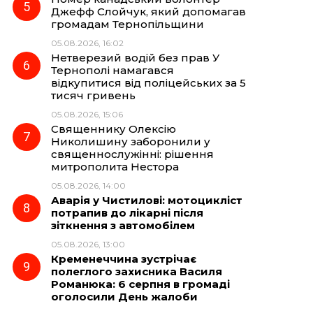
Джефф Слойчук, який допомагав
громадам Тернопільщини
05.08.2026, 16:02
Нетверезий водій без прав У
Тернополі намагався
відкупитися від поліцейських за 5
тисяч гривень
05.08.2026, 15:06
Священнику Олексію
Николишину заборонили у
священнослужінні: рішення
митрополита Нестора
05.08.2026, 14:00
Аварія у Чистилові: мотоцикліст
потрапив до лікарні після
зіткнення з автомобілем
05.08.2026, 13:00
Кременеччина зустрічає
полеглого захисника Василя
Романюка: 6 серпня в громаді
оголосили День жалоби