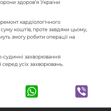
хорони здоров’я України
 ремонт кардіологічного
суму коштів, проте завдяки цьому,
муть змогу робити операції на
о-судинні захворювання
 серед усіх захворювань.
W
V
h
i