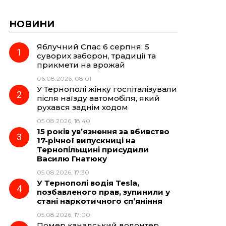
НОВИНИ
Яблучний Спас 6 серпня: 5
суворих заборон, традиції та
прикмети на врожай
06.08.2026, 08:01
У Тернополі жінку госпіталізували
після наїзду автомобіля, який
рухався заднім ходом
05.08.2026, 18:40
15 років ув’язнення за вбивство
17-річної випускниці на
Тернопільщині присудили
Василю Гнатюку
05.08.2026, 17:30
У Тернополі водія Tesla,
позбавленого прав, зупинили у
стані наркотичного сп’яніння
05.08.2026, 17:00
Помер канадський волонтер