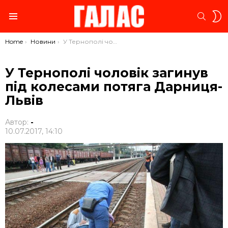
S
SEARC
S
Menu
You are here:
Home
Новини
У Тернополі чоловік загинув під колесами потяга Дарниця-Львів
У Тернополі чоловік загинув
під колесами потяга Дарниця-
Львів
Автор:
-
10.07.2017, 14:10