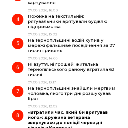
k
m
p
харчування
07.08.2026, 16:00
Пожежа на Текстильній:
рятувальники врятували будівлю
підприємства
07.08.2026, 15:02
На Тернопільщині водій купив у
мережі фальшиве посвідчення за 27
тисяч гривень
07.08.2026, 14:05
Ні взуття, ні грошей: жителька
Тернопільського району втратила 63
тисячі
07.08.2026, 13:17
На Тернопільщині знайшли мертвим
чоловіка, якого три дні розшукував
брат
07.08.2026, 12:02
«Втратили час, який би врятував
його»: дружина ветерана
звернулася до поліції через дії
лікарів у Кременці