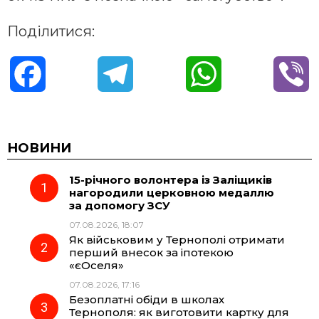
Поділитися:
F
T
W
V
a
e
h
i
c
l
a
b
НОВИНИ
15-річного волонтера із Заліщиків
e
e
t
e
нагородили церковною медаллю
за допомогу ЗСУ
b
g
s
r
07.08.2026, 18:07
Як військовим у Тернополі отримати
o
r
A
перший внесок за іпотекою
«єОселя»
07.08.2026, 17:16
o
a
p
Безоплатні обіди в школах
Тернополя: як виготовити картку для