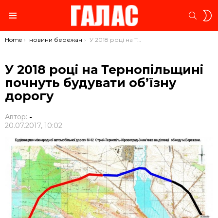
S
SEARC
S
Menu
You are here:
Home
новини бережан
У 2018 році на Тернопільщині почнуть будувати об’їзну дорогу
У 2018 році на Тернопільщині
почнуть будувати об’їзну
дорогу
Автор:
-
20.07.2017, 10:02