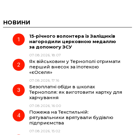
a
e
h
i
c
l
a
b
НОВИНИ
15-річного волонтера із Заліщиків
e
e
t
e
нагородили церковною медаллю
за допомогу ЗСУ
b
g
s
r
07.08.2026, 18:07
Як військовим у Тернополі отримати
o
r
A
перший внесок за іпотекою
«єОселя»
07.08.2026, 17:16
o
a
p
Безоплатні обіди в школах
Тернополя: як виготовити картку для
k
m
p
харчування
07.08.2026, 16:00
Пожежа на Текстильній:
рятувальники врятували будівлю
підприємства
07.08.2026, 15:02