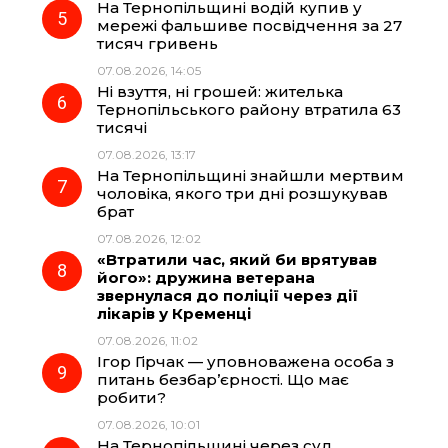
На Тернопільщині водій купив у
мережі фальшиве посвідчення за 27
тисяч гривень
07.08.2026, 14:05
Ні взуття, ні грошей: жителька
Тернопільського району втратила 63
тисячі
07.08.2026, 13:17
На Тернопільщині знайшли мертвим
чоловіка, якого три дні розшукував
брат
07.08.2026, 12:02
«Втратили час, який би врятував
його»: дружина ветерана
звернулася до поліції через дії
лікарів у Кременці
07.08.2026, 11:02
Ігор Гірчак — уповноважена особа з
питань безбар’єрності. Що має
робити?
07.08.2026, 10:01
На Тернопільщині через суд