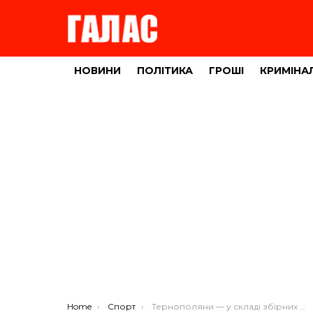
НОВИНИ
ПОЛІТИКА
ГРОШІ
КРИМІНА
You are here:
Home
Спорт
Тернополяни — у складі збірних України!