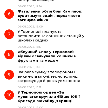
06.08.2026, 17:14
Фатальний обгін біля Кам’янок:
судитимуть водія, через якого
загинула жінка
06.08.2026, 16:09
У Тернополі планують
встановити 12 сонячних станцій у
школах і садках
06.08.2026, 15:19
Яблучний Спас у Тернополі:
віряни освячували кошики з
фруктами та медом
06.08.2026, 14:00
Забрала сумку з телефоном і
викинула ключі: тернополянці
загрожує до 8 років ув’язнення
06.08.2026, 13:11
У Тернополі орден «За
мужність» вручили бійцю 105-ї
бригади Михайлу Дерлиці
06.08.2026, 12:00