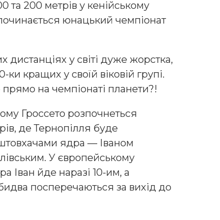
0 та 200 метрів у кенійському
зпочинається юнацький чемпіонат
 дистанціях у світі дуже жорстка,
0-ки кращих у своїй віковій групі.
ю прямо на чемпіонаті планети?!
ькому Гроссето розпочнеться
рів, де Тернопілля буде
 штовхачами ядра — Іваном
івським. У європейському
а Іван йде наразі 10-им, а
обидва посперечаються за вихід до