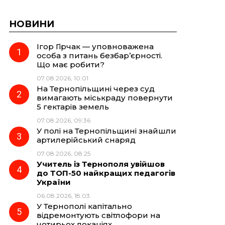
НОВИНИ
Ігор Гірчак — уповноважена
особа з питань безбар’єрності.
Що має робити?
07.08.2026, 10:01
На Тернопільщині через суд
вимагають міськраду повернути
5 гектарів земель
07.08.2026, 09:36
У полі на Тернопільщині знайшли
артилерійський снаряд
07.08.2026, 08:25
Учитель із Тернополя увійшов
до ТОП-50 найкращих педагогів
України
06.08.2026, 18:03
У Тернополі капітально
відремонтують світлофори на
чотирьох локаціях