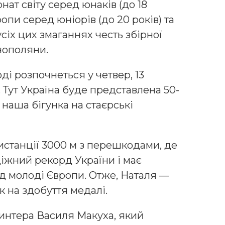
т світу серед юнаків (до 18
ропи серед юніорів (до 20 років) та
усіх цих змаганнях честь збірної
нополяни.
і розпочнеться у четвер, 13
 Тут Україна буде представлена 50-
наша бігунка на стаєрські
истанції 3000 м з перешкодами, де
іжний рекорд України і має
ед молоді Європи. Отже, Наталя —
 на здобуття медалі.
интера Василя Макуха, який