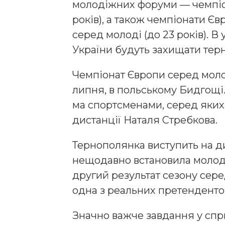
молодіжних форуми — чемпіона
років), а також чемпіонати Єв
серед молоді (до 23 років). В 
України будуть захищати тер
Чемпіонат Європи серед молод
липня, в польському Бидгощі.
ма спортсменами, серед яких 
дистанції Наталя Стребкова.
Тернополянка виступить на д
нещодавно встановила молод
другий результат сезону сер
одна з реальних претенденток
Значно важче завдання у спр