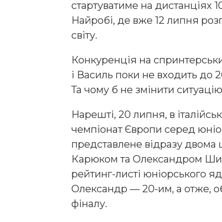
стартуватиме на дистанціях 10
Найробі, де вже 12 липня ро
світу.
Конкуренція на спринтерських
і Василь поки не входить до 2
Та чому б не змінити ситуаці
Нарешті, 20 липня, в італійс
чемпіонат Європи серед юніо
представлене відразу двома
Карюком та Олександром Шил
рейтинг-листі юніорського ядр
Олександр — 20-им, а отже, 
фіналу.