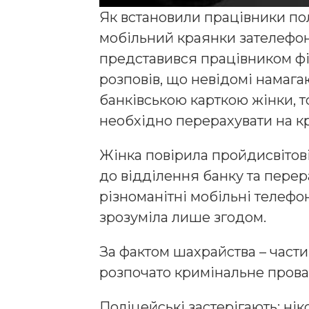
Як встановили працівники полі
мобільний краянки зателефон
представився працівником фі
розповів, що невідомі намаг
банківською карткою жінки, т
необхідно перерахувати на к
Жінка повірила пройдисвітові 
до відділення банку та перер
різноманітні мобільні телефо
зрозуміла лише згодом.
За фактом шахрайства – части
розпочато кримінальне пров
Поліцейські застерігають: нік