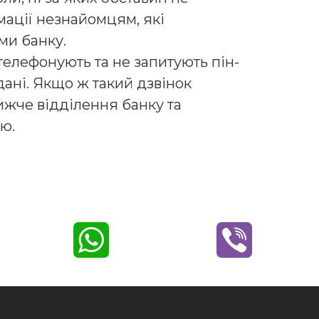
мації незнайомцям, які
ми банку.
елефонують та не запитують пін-
 дані. Якщо ж такий дзвінок
ижче відділення банку та
ю.
W
V
h
i
a
b