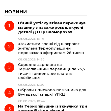
НОВИНИ
П’яний устілку втікач перекинув
машину з пасажиром: шокуючі
деталі ДТП у Скоморохах
08.08.2026, 16:49
«Захистити гроші від шахраїв»:
жителька Тернопільщини
переказала аферистам 28 тисяч
08.08.2026, 14:20
Середня зарплата на
Тернопільщині перевищила 25,5
тисячі гривень: де платять
найбільше
08.08.2026, 12:30
Обрали Єпископа-помічника для
Бучацької єпархії УГКЦ
08.08.2026, 10:44
На Тернопільщині зіткнулися три
автомобілі: до лікарні