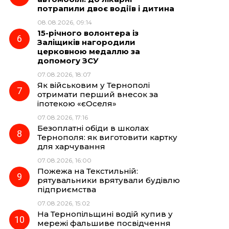
потрапили двоє водіїв і дитина
08.08.2026, 09:14
15-річного волонтера із
Заліщиків нагородили
церковною медаллю за
допомогу ЗСУ
07.08.2026, 18:07
Як військовим у Тернополі
отримати перший внесок за
іпотекою «єОселя»
07.08.2026, 17:16
Безоплатні обіди в школах
Тернополя: як виготовити картку
для харчування
07.08.2026, 16:00
Пожежа на Текстильній:
рятувальники врятували будівлю
підприємства
07.08.2026, 15:02
На Тернопільщині водій купив у
мережі фальшиве посвідчення