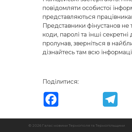
повідомляти особистої інфор
представляються працівника
Представники фінустанов не т
коди, паролі та інші секретні
пролунав, зверніться в найбл
дізнайтесь там всю інформаці
Поділитися:
F
T
a
e
© 2026 Галас новини Тернополя та Тернопільщини
c
l