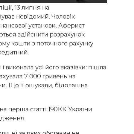
ції, 13 липня на
ував невідомий. Чоловік
нансової установи. Аферист
аються здійснити розрахунок
ому кошти з поточного рахунку
редитний.
і виконала усі його вказівки: пішла
ахувала 7 000 гривень на
ни. Що її ошукали, бідолашна
на перша статті 190КК України
адження.
оли, ні за яких обставин не