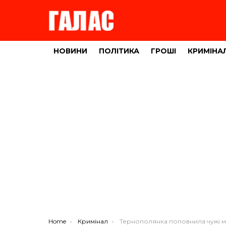
НОВИНИ
ПОЛІТИКА
ГРОШІ
КРИМІНА
You are here:
Home
Кримінал
Тернополянка поповнила чужі мобільні рахунки на 7000 гривень