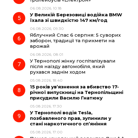
06.08.2026, 10:18
У Великій Березовиці водійка BMW
їхала зі швидкістю 147 км/год
06.08.2026, 09:30
Яблучний Спас 6 серпня: 5 суворих
заборон, традиції та прикмети на
врожай
06.08.2026, 08:01
У Тернополі жінку госпіталізували
після наїзду автомобіля, який
рухався заднім ходом
05.08.2026, 18:40
15 років ув’язнення за вбивство 17-
річної випускниці на Тернопільщині
присудили Василю Гнатюку
05.08.2026, 17:30
У Тернополі водія Tesla,
позбавленого прав, зупинили у
стані наркотичного сп’яніння
05.08.2026, 17:00