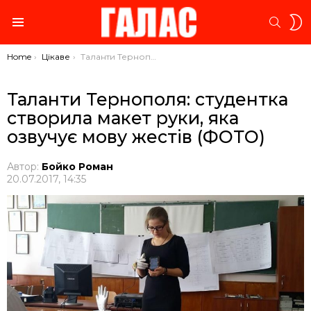
S
SEARC
S
Menu
You are here:
Home
Цікаве
Таланти Тернополя: студентка створила макет руки, яка озвучує мову жестів (ФОТО)
Таланти Тернополя: студентка
створила макет руки, яка
озвучує мову жестів (ФОТО)
Автор:
Бойко Роман
20.07.2017, 14:35