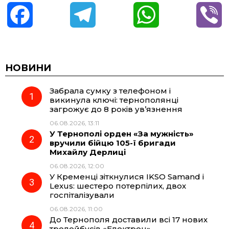
F
T
W
V
a
e
h
i
c
l
a
b
НОВИНИ
Забрала сумку з телефоном і
e
e
t
e
викинула ключі: тернополянці
загрожує до 8 років ув’язнення
b
g
s
r
06.08.2026, 13:11
У Тернополі орден «За мужність»
o
r
A
вручили бійцю 105-ї бригади
Михайлу Дерлиці
06.08.2026, 12:00
o
a
p
У Кременці зіткнулися IKSO Samand і
Lexus: шестеро потерпілих, двох
k
m
p
госпіталізували
06.08.2026, 11:00
До Тернополя доставили всі 17 нових
тролейбусів «Електрон»