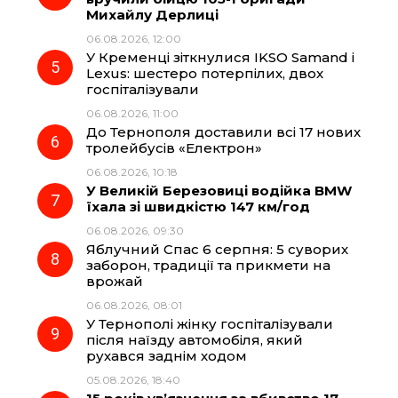
Михайлу Дерлиці
06.08.2026, 12:00
У Кременці зіткнулися IKSO Samand і
Lexus: шестеро потерпілих, двох
госпіталізували
06.08.2026, 11:00
До Тернополя доставили всі 17 нових
тролейбусів «Електрон»
06.08.2026, 10:18
У Великій Березовиці водійка BMW
їхала зі швидкістю 147 км/год
06.08.2026, 09:30
Яблучний Спас 6 серпня: 5 суворих
заборон, традиції та прикмети на
врожай
06.08.2026, 08:01
У Тернополі жінку госпіталізували
після наїзду автомобіля, який
рухався заднім ходом
05.08.2026, 18:40