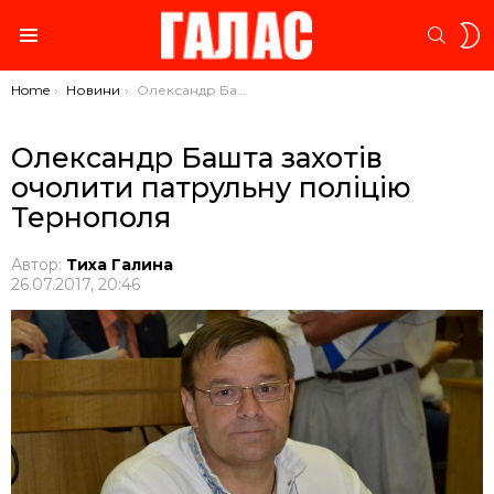
S
SEARC
S
Menu
You are here:
Home
Новини
Олександр Башта захотів очолити патрульну поліцію Тернополя
Олександр Башта захотів
очолити патрульну поліцію
Тернополя
Автор:
Тиха Галина
26.07.2017, 20:46