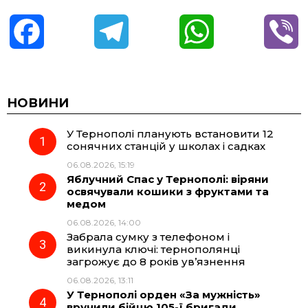
F
T
W
V
a
e
h
i
c
l
a
b
НОВИНИ
У Тернополі планують встановити 12
e
e
t
e
сонячних станцій у школах і садках
06.08.2026, 15:19
b
g
s
r
Яблучний Спас у Тернополі: віряни
освячували кошики з фруктами та
o
r
A
медом
06.08.2026, 14:00
Забрала сумку з телефоном і
o
a
p
викинула ключі: тернополянці
загрожує до 8 років ув’язнення
k
m
p
06.08.2026, 13:11
У Тернополі орден «За мужність»
вручили бійцю 105-ї бригади