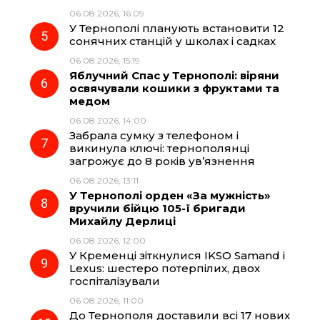
06.08.2026, 16:09
У Тернополі планують встановити 12
сонячних станцій у школах і садках
06.08.2026, 15:19
Яблучний Спас у Тернополі: віряни
освячували кошики з фруктами та
медом
06.08.2026, 14:00
Забрала сумку з телефоном і
викинула ключі: тернополянці
загрожує до 8 років ув’язнення
06.08.2026, 13:11
У Тернополі орден «За мужність»
вручили бійцю 105-ї бригади
Михайлу Дерлиці
06.08.2026, 12:00
У Кременці зіткнулися IKSO Samand і
Lexus: шестеро потерпілих, двох
госпіталізували
06.08.2026, 11:00
До Тернополя доставили всі 17 нових