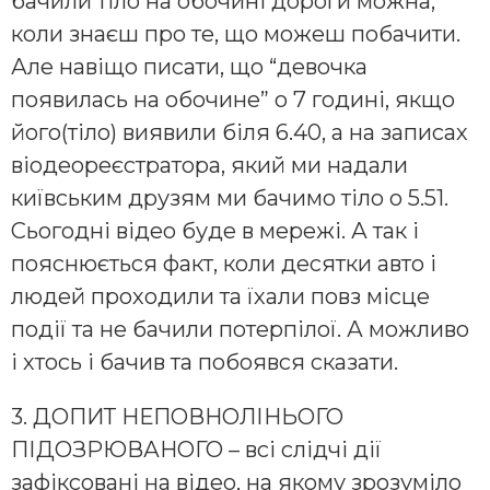
бачили тіло на обочині дороги можна,
коли знаєш про те, що можеш побачити.
Але навіщо писати, що “девочка
появилась на обочине” о 7 годині, якщо
його(тіло) виявили біля 6.40, а на записах
віодеореєстратора, який ми надали
київським друзям ми бачимо тіло о 5.51.
Сьогодні відео буде в мережі. А так і
пояснюється факт, коли десятки авто і
людей проходили та їхали повз місце
події та не бачили потерпілої. А можливо
і хтось і бачив та побоявся сказати.
3. ДОПИТ НЕПОВНОЛІНЬОГО
ПІДОЗРЮВАНОГО – всі слідчі дії
зафіксовані на відео, на якому зрозуміло