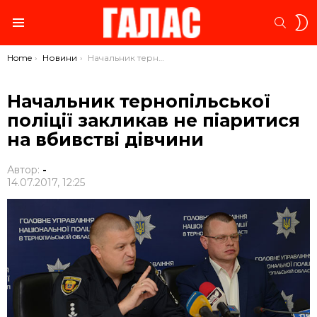
S
SEARC
S
Menu
You are here:
Home
Новини
Начальник тернопільської поліції закликав не піаритися на вбивстві дівчини
Начальник тернопільської
поліції закликав не піаритися
на вбивстві дівчини
Автор:
-
14.07.2017, 12:25