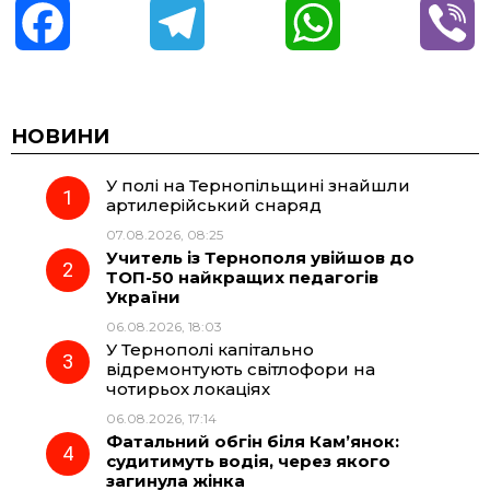
F
T
W
V
a
e
h
i
c
l
a
b
НОВИНИ
У полі на Тернопільщині знайшли
e
e
t
e
артилерійський снаряд
07.08.2026, 08:25
b
g
s
r
Учитель із Тернополя увійшов до
ТОП-50 найкращих педагогів
o
r
A
України
06.08.2026, 18:03
У Тернополі капітально
o
a
p
відремонтують світлофори на
чотирьох локаціях
k
m
p
06.08.2026, 17:14
Фатальний обгін біля Кам’янок:
судитимуть водія, через якого
загинула жінка