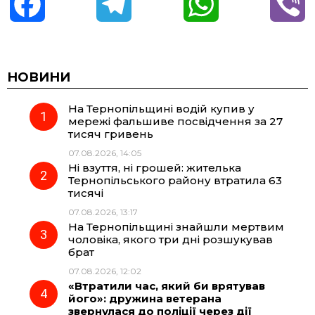
F
T
W
V
a
e
h
i
c
l
a
b
НОВИНИ
На Тернопільщині водій купив у
e
e
t
e
мережі фальшиве посвідчення за 27
тисяч гривень
b
g
s
r
07.08.2026, 14:05
Ні взуття, ні грошей: жителька
o
r
A
Тернопільського району втратила 63
тисячі
07.08.2026, 13:17
o
a
p
На Тернопільщині знайшли мертвим
чоловіка, якого три дні розшукував
k
m
p
брат
07.08.2026, 12:02
«Втратили час, який би врятував
його»: дружина ветерана
звернулася до поліції через дії