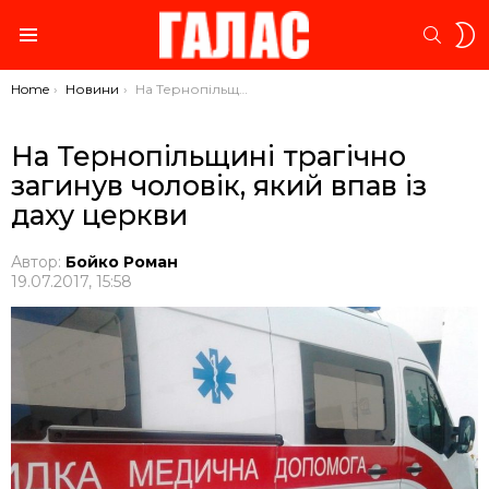
S
SEARC
S
Menu
You are here:
Home
Новини
На Тернопільщині трагічно загинув чоловік, який впав із даху церкви
На Тернопільщині трагічно
загинув чоловік, який впав із
даху церкви
Автор:
Бойко Роман
19.07.2017, 15:58