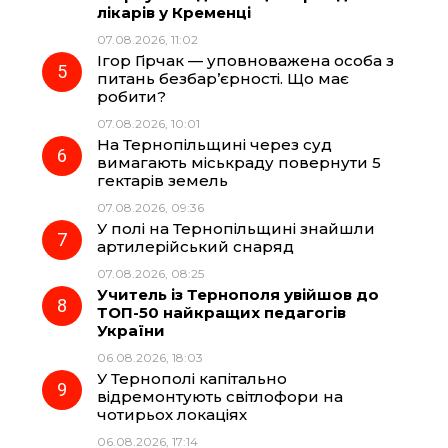
лікарів у Кременці
07.08.2026, 11:02
Ігор Гірчак — уповноважена особа з
питань безбар’єрності. Що має
робити?
07.08.2026, 10:01
На Тернопільщині через суд
вимагають міськраду повернути 5
гектарів земель
07.08.2026, 09:36
У полі на Тернопільщині знайшли
артилерійський снаряд
07.08.2026, 08:25
Учитель із Тернополя увійшов до
ТОП-50 найкращих педагогів
України
06.08.2026, 18:03
У Тернополі капітально
відремонтують світлофори на
чотирьох локаціях
06.08.2026, 17:14