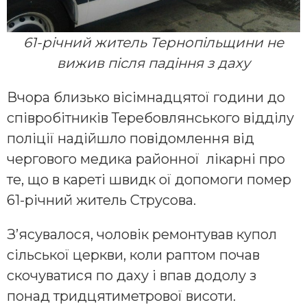
61-річний житель Тернопільщини не
вижив після падіння з даху
Вчора близько вісімнадцятої години до
співробітників Теребовлянського відділу
поліції надійшло повідомлення від
чергового медика районної лікарні про
те, що в кареті швидк ої допомоги помер
61-річний житель Струсова.
З’ясувалося, чоловік ремонтував купол
сільської церкви, коли раптом почав
скочуватися по даху і впав додолу з
понад тридцятиметрової висоти.