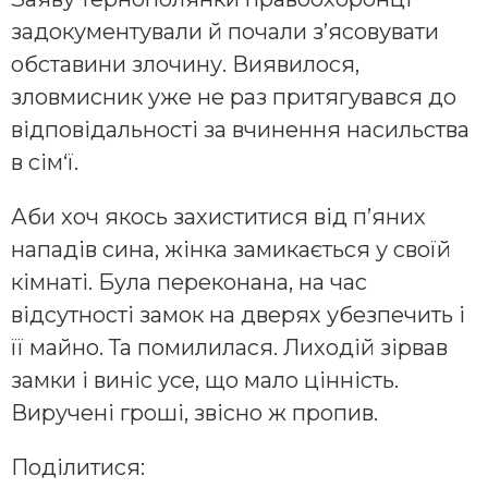
задокументували й почали з’ясовувати
обставини злочину. Виявилося,
зловмисник уже не раз притягувався до
відповідальності за вчинення насильства
в сім‘ї.
Аби хоч якось захиститися від п’яних
нападів сина, жінка замикається у своїй
кімнаті. Була переконана, на час
відсутності замок на дверях убезпечить і
її майно. Та помилилася. Лиходій зірвав
замки і виніс усе, що мало цінність.
Виручені гроші, звісно ж пропив.
Поділитися: