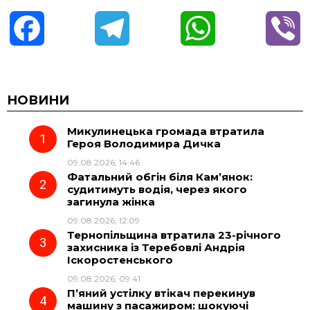
F
T
W
V
a
e
h
i
c
l
a
b
НОВИНИ
Микулинецька громада втратила
e
e
t
e
Героя Володимира Дичка
09.08.2026, 14:46
b
g
s
r
Фатальний обгін біля Кам’янок:
судитимуть водія, через якого
o
r
A
загинула жінка
09.08.2026, 12:09
Тернопільщина втратила 23-річного
o
a
p
захисника із Теребовлі Андрія
Іскоростенського
k
m
p
09.08.2026, 09:41
П’яний устілку втікач перекинув
машину з пасажиром: шокуючі