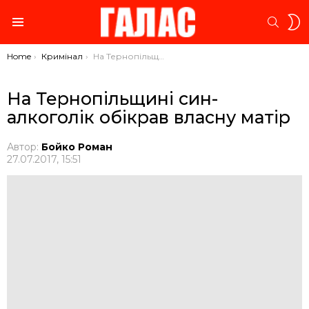
S
SEARC
S
Menu
You are here:
Home
Кримінал
На Тернопільщині син-алкоголік обікрав власну матір
На Тернопільщині син-
алкоголік обікрав власну матір
Автор:
Бойко Роман
27.07.2017, 15:51