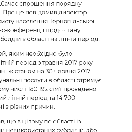
едбачає спрощення порядку
. Про це повідомив директор
хисту населення Тернопільської
с-конференції щодо стану
сидій в області на літній період.
мей, яким необхідно було
ітній період з травня 2017 року
ині ж станом на 30 червня 2017
унальні послуги в області отримує
ому числі 180 192 сім’ї проведено
 літній період та 14 700
і з різних причин.
 що в цілому по області із
и невикористаних субсидій, або