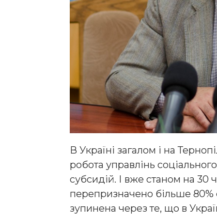
В Україні загалом і на Терно
робота управлінь соціальног
субсидій. І вже станом на 30 
перепризначено більше 80% с
зупинена через те, що в Укра