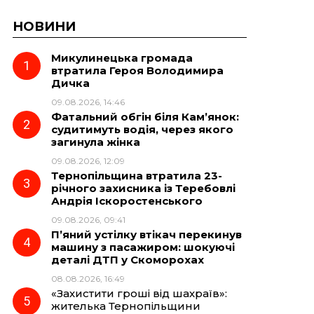
НОВИНИ
Микулинецька громада
втратила Героя Володимира
Дичка
09.08.2026, 14:46
Фатальний обгін біля Кам’янок:
судитимуть водія, через якого
загинула жінка
09.08.2026, 12:09
Тернопільщина втратила 23-
річного захисника із Теребовлі
Андрія Іскоростенського
09.08.2026, 09:41
П’яний устілку втікач перекинув
машину з пасажиром: шокуючі
деталі ДТП у Скоморохах
08.08.2026, 16:49
«Захистити гроші від шахраїв»:
жителька Тернопільщини