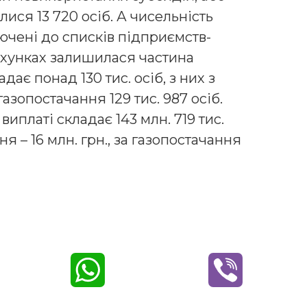
лися 13 720 осіб. А чисельність
лючені до списків підприємств-
рахунках залишилася частина
ає понад 130 тис. осіб, з них з
газопостачання 129 тис. 987 осіб.
виплаті складає 143 млн. 719 тис.
я – 16 млн. грн., за газопостачання
W
V
h
i