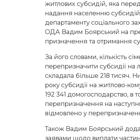
житлових субсидій, яка пер
надання населенню субсидій
департаменту соціального за
ОДА Вадим Боярський на пре
призначення та отримання суб
За його словами, кількість сі
перепризначити субсидії на л
складала більше 218 тисяч. Н
року субсидії на житлово-ком
192 341 домогосподарство, в т
перепризначення на наступний
відмовлено у перепризначенн
Також Вадим Боярський додав,
заявами щодо виплати частин