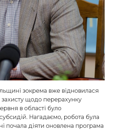
пільщині зокрема вже відновилася
о захисту щодо перерахунку
червня в області було
убсидій. Нагадаємо, робота була
їні почала діяти оновлена програма