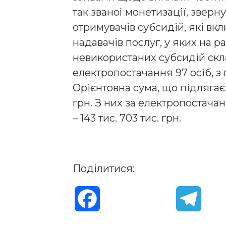
так званої монетизації, зверну
отримувачів субсидій, які вк
надавачів послуг, у яких на 
невикористаних субсидій склад
електропостачання 97 осіб, з 
Орієнтовна сума, що підлягає 
грн. З них за електропостачанн
– 143 тис. 703 тис. грн.
Поділитися:
F
T
a
e