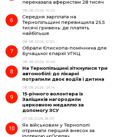
переказала аферистам 28 тисяч
08.08.2026, 14:20
Середня зарплата на
Тернопільщині перевищила 25,5
тисячі гривень: де платять
найбільше
08.08.2026, 12:30
Обрали Єпископа-помічника для
Бучацької єпархії УГКЦ
08.08.2026, 10:44
На Тернопільщині зіткнулися три
автомобілі: до лікарні
потрапили двоє водіїв і дитина
08.08.2026, 09:14
15-річного волонтера із
Заліщиків нагородили
церковною медаллю за
допомогу ЗСУ
07.08.2026, 18:07
Як військовим у Тернополі
отримати перший внесок за
іпотекою «єОселя»