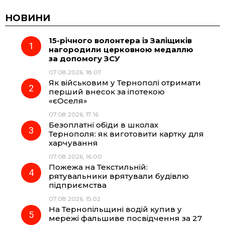
c
l
a
b
НОВИНИ
15-річного волонтера із Заліщиків
e
e
t
e
нагородили церковною медаллю
за допомогу ЗСУ
b
g
s
r
07.08.2026, 18:07
Як військовим у Тернополі отримати
o
r
A
перший внесок за іпотекою
«єОселя»
07.08.2026, 17:16
o
a
p
Безоплатні обіди в школах
Тернополя: як виготовити картку для
k
m
p
харчування
07.08.2026, 16:00
Пожежа на Текстильній:
рятувальники врятували будівлю
підприємства
07.08.2026, 15:02
На Тернопільщині водій купив у
мережі фальшиве посвідчення за 27