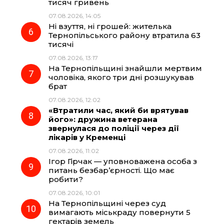
тисяч гривень
07.08.2026, 14:05
Ні взуття, ні грошей: жителька
Тернопільського району втратила 63
тисячі
07.08.2026, 13:17
На Тернопільщині знайшли мертвим
чоловіка, якого три дні розшукував
брат
07.08.2026, 12:02
«Втратили час, який би врятував
його»: дружина ветерана
звернулася до поліції через дії
лікарів у Кременці
07.08.2026, 11:02
Ігор Гірчак — уповноважена особа з
питань безбар’єрності. Що має
робити?
07.08.2026, 10:01
На Тернопільщині через суд
вимагають міськраду повернути 5
гектарів земель