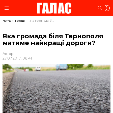
S
SEARC
S
Menu
You are here:
Home
Гроші
Яка громада біля Тернополя матиме найкращі дороги?
Яка громада біля Тернополя
матиме найкращі дороги?
Автор:
-
27.07.2017, 08:41