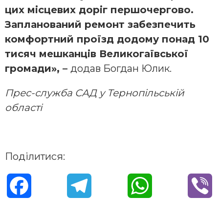
цих місцевих доріг першочергово.
Запланований ремонт забезпечить
комфортний проїзд додому понад 10
тисяч мешканців Великогаївської
громади», –
додав Богдан Юлик.
Прес-служба САД у Тернопільській
області
Поділитися:
F
T
W
V
a
e
h
i