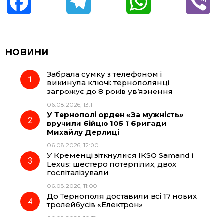
F
T
W
V
a
e
h
i
c
l
a
b
НОВИНИ
Забрала сумку з телефоном і
e
e
t
e
викинула ключі: тернополянці
загрожує до 8 років ув’язнення
b
g
s
r
06.08.2026, 13:11
У Тернополі орден «За мужність»
o
r
A
вручили бійцю 105-ї бригади
Михайлу Дерлиці
06.08.2026, 12:00
o
a
p
У Кременці зіткнулися IKSO Samand і
Lexus: шестеро потерпілих, двох
k
m
p
госпіталізували
06.08.2026, 11:00
До Тернополя доставили всі 17 нових
тролейбусів «Електрон»