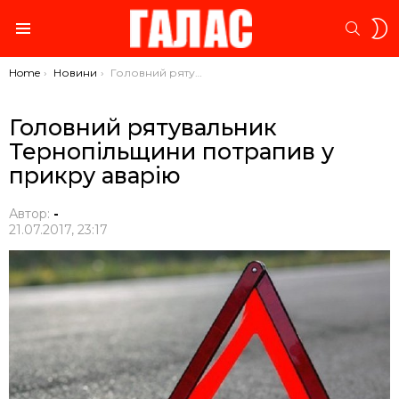
S
SEARC
S
Menu
You are here:
Home
Новини
Головний рятувальник Тернопільщини потрапив у прикру аварію
Головний рятувальник
Тернопільщини потрапив у
прикру аварію
Автор:
-
21.07.2017, 23:17