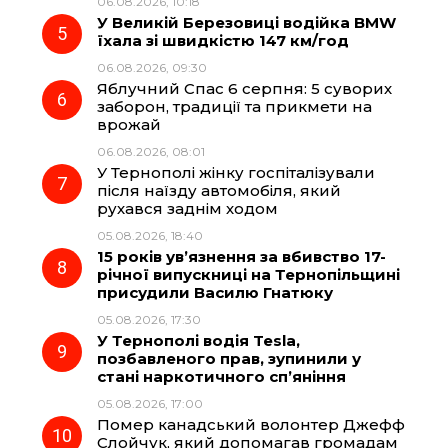
06.08.2026, 10:18
У Великій Березовиці водійка BMW
їхала зі швидкістю 147 км/год
06.08.2026, 09:30
Яблучний Спас 6 серпня: 5 суворих
заборон, традиції та прикмети на
врожай
06.08.2026, 08:01
У Тернополі жінку госпіталізували
після наїзду автомобіля, який
рухався заднім ходом
05.08.2026, 18:40
15 років ув’язнення за вбивство 17-
річної випускниці на Тернопільщині
присудили Василю Гнатюку
05.08.2026, 17:30
У Тернополі водія Tesla,
позбавленого прав, зупинили у
стані наркотичного сп’яніння
05.08.2026, 17:00
Помер канадський волонтер Джефф
Слойчук, який допомагав громадам