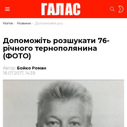
S
SEARC
S
Menu
You are here:
Home
Новини
Допоможіть розшукати 76-річного тернополянина (ФОТО)
Допоможіть розшукати 76-
річного тернополянина
(ФОТО)
Автор:
Бойко Роман
18.07.2017, 14:39