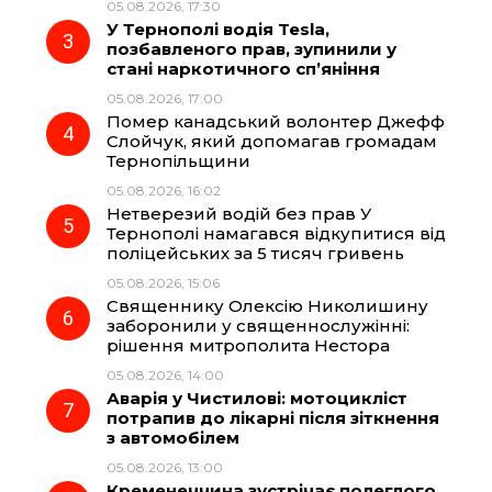
05.08.2026, 17:30
o
a
p
У Тернополі водія Tesla,
позбавленого прав, зупинили у
k
m
p
стані наркотичного сп’яніння
05.08.2026, 17:00
Помер канадський волонтер Джефф
Слойчук, який допомагав громадам
Тернопільщини
05.08.2026, 16:02
Нетверезий водій без прав У
Тернополі намагався відкупитися від
поліцейських за 5 тисяч гривень
05.08.2026, 15:06
Священнику Олексію Николишину
заборонили у священнослужінні:
рішення митрополита Нестора
05.08.2026, 14:00
Аварія у Чистилові: мотоцикліст
потрапив до лікарні після зіткнення
з автомобілем
05.08.2026, 13:00
Кременеччина зустрічає полеглого