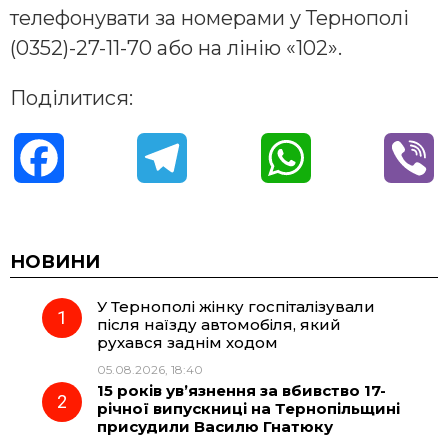
телефонувати за номерами у Тернополі
(0352)-27-11-70 або на лінію «102».
Поділитися:
F
T
W
V
a
e
h
i
c
l
a
b
НОВИНИ
У Тернополі жінку госпіталізували
e
e
t
e
після наїзду автомобіля, який
рухався заднім ходом
b
g
s
r
05.08.2026, 18:40
15 років ув’язнення за вбивство 17-
o
r
A
річної випускниці на Тернопільщині
присудили Василю Гнатюку