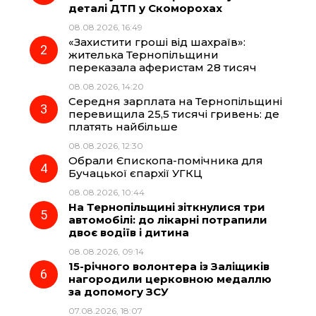
деталі ДТП у Скоморохах
b
g
s
r
08.08.2026, 16:49
«Захистити гроші від шахраїв»:
o
r
A
жителька Тернопільщини
переказала аферистам 28 тисяч
08.08.2026, 14:20
o
a
p
Середня зарплата на Тернопільщині
перевищила 25,5 тисячі гривень: де
k
m
p
платять найбільше
08.08.2026, 12:30
Обрали Єпископа-помічника для
Бучацької єпархії УГКЦ
08.08.2026, 10:44
На Тернопільщині зіткнулися три
автомобілі: до лікарні потрапили
двоє водіїв і дитина
08.08.2026, 09:14
15-річного волонтера із Заліщиків
нагородили церковною медаллю
за допомогу ЗСУ
07.08.2026, 18:07