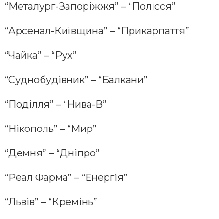
“Металург-Запоріжжя” – “Полісся”
“Арсенал-Київщина” – “Прикарпаття”
“Чайка” – “Рух”
“Суднобудівник” – “Балкани”
“Поділля” – “Нива-В”
“Нікополь” – “Мир”
“Демня” – “Дніпро”
“Реал Фарма” – “Енергія”
“Львів” – “Кремінь”