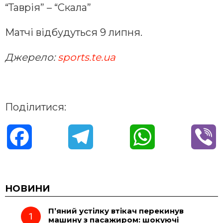
“Таврія” – “Скала”
Матчі відбудуться 9 липня.
Джерело:
sports.te.ua
Поділитися:
F
T
W
V
a
e
h
i
c
l
a
b
НОВИНИ
П’яний устілку втікач перекинув
e
e
t
e
машину з пасажиром: шокуючі