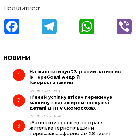
Поділитися:
F
T
W
V
a
e
h
i
c
l
a
b
НОВИНИ
На війні загинув 23-річний захисник
e
e
t
e
із Теребовлі Андрій
Іскоростенський
b
g
s
r
09.08.2026, 09:41
П’яний устілку втікач перекинув
o
r
A
машину з пасажиром: шокуючі
деталі ДТП у Скоморохах
08.08.2026, 16:49
o
a
p
«Захистити гроші від шахраїв»:
жителька Тернопільщини
k
m
p
переказала аферистам 28 тисяч