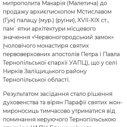
митрополита Макарія (Малетича) до
продажу архиєпископом Мстиславом
(Гук) палацу (мур.) (руїни), XVII-XIX ст.,
пам`ятки архітектури місцевого
значення «Червоногородський замок»
(чоловічого монастиря святих
первоверховних апостолів Петра і Павла
Тернопільської єпархії УАПЦ), що у селі
Нирків Заліщицького району
Тернопільської області.
Результатом засідання стало рішення
духовенства та вірян Парафії святих жон-
мироносиць тимчасово утриматися від
поминання керуючого Тернопільською