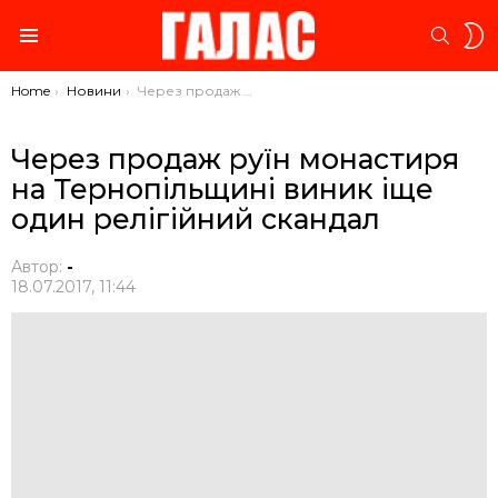
S
SEARC
S
Menu
You are here:
Home
Новини
Через продаж руїн монастиря на Тернопільщині виник іще один релігійний скандал
Через продаж руїн монастиря
на Тернопільщині виник іще
один релігійний скандал
Автор:
-
18.07.2017, 11:44