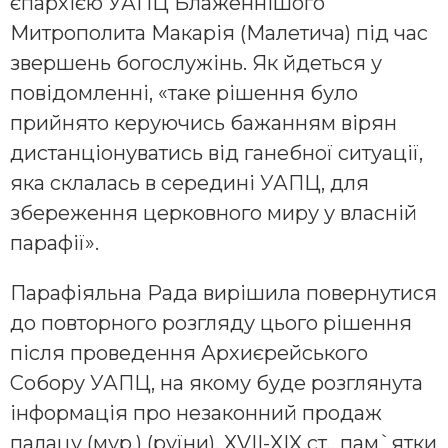
єпархією УАПЦ Блаженнішого
Митрополита Макарія (Малетича) під час
звершень богослужінь. Як йдеться у
повідомленні, «таке рішення було
прийнято керуючись бажанням вірян
дистанціонуватись від ганебної ситуації,
яка склалась в середині УАПЦ, для
збереження церковного миру у власній
парафії».
Парафіяльна Рада вирішила повернутися
до повторного розгляду цього рішення
після проведення Архиєрейського
Собору УАПЦ, на якому буде розглянута
інформація про незаконний продаж
палацу (мур.) (руїни), XVII-XIX ст., пам`ятки