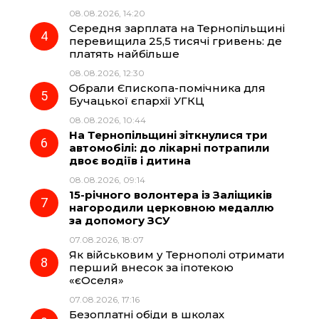
08.08.2026, 14:20
Середня зарплата на Тернопільщині
перевищила 25,5 тисячі гривень: де
платять найбільше
08.08.2026, 12:30
Обрали Єпископа-помічника для
Бучацької єпархії УГКЦ
08.08.2026, 10:44
На Тернопільщині зіткнулися три
автомобілі: до лікарні потрапили
двоє водіїв і дитина
08.08.2026, 09:14
15-річного волонтера із Заліщиків
нагородили церковною медаллю
за допомогу ЗСУ
07.08.2026, 18:07
Як військовим у Тернополі отримати
перший внесок за іпотекою
«єОселя»
07.08.2026, 17:16
Безоплатні обіди в школах