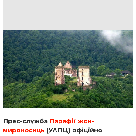
Прес-служба
Парафії жон-
мироносиць
(УАПЦ) офіційно