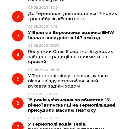
b
g
s
r
06.08.2026, 11:00
До Тернополя доставили всі 17 нових
o
r
A
тролейбусів «Електрон»
06.08.2026, 10:18
У Великій Березовиці водійка BMW
o
a
p
їхала зі швидкістю 147 км/год
06.08.2026, 09:30
k
m
p
Яблучний Спас 6 серпня: 5 суворих
заборон, традиції та прикмети на
врожай
06.08.2026, 08:01
У Тернополі жінку госпіталізували
після наїзду автомобіля, який
рухався заднім ходом
05.08.2026, 18:40
15 років ув’язнення за вбивство 17-
річної випускниці на Тернопільщині
присудили Василю Гнатюку
05.08.2026, 17:30
У Тернополі водія Tesla,