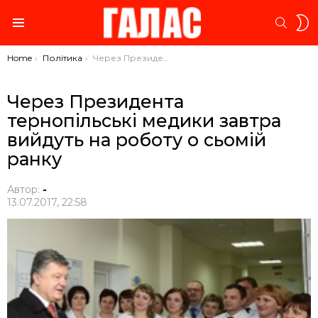
S
SEARC
S
Menu
You are here:
Home
Політика
Через Президента тернопільські медики завтра вийдуть на роботу о сьомій ранку
Через Президента
тернопільські медики завтра
вийдуть на роботу о сьомій
ранку
Автор:
-
13.07.2017, 22:58