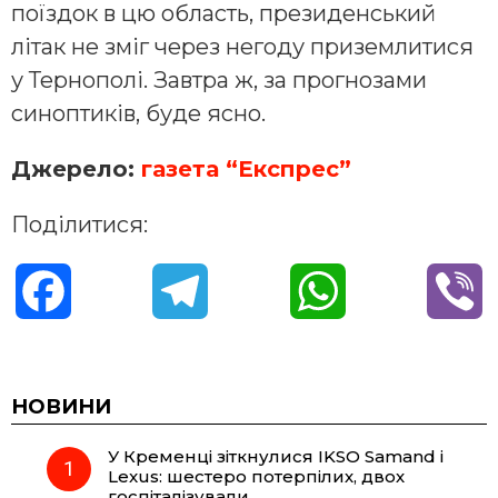
поїздок в цю область, президенський
літак не зміг через негоду приземлитися
у Тернополі. Завтра ж, за прогнозами
синоптиків, буде ясно.
Джерело:
газета “Експрес”
Поділитися:
F
T
W
V
a
e
h
i
c
l
a
b
НОВИНИ
У Кременці зіткнулися IKSO Samand і
e
e
t
e
Lexus: шестеро потерпілих, двох
госпіталізували