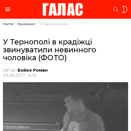
S
SEARC
S
Menu
You are here:
Home
Кримінал
У Тернополі в крадіжці звинуватили невинного чоловіка (ФОТО)
У Тернополі в крадіжці
звинуватили невинного
чоловіка (ФОТО)
Автор:
Бойко Роман
09.06.2017, 14:35