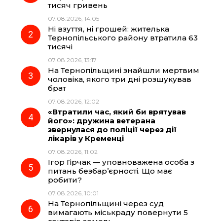
тисяч гривень
b
g
s
r
07.08.2026, 14:05
Ні взуття, ні грошей: жителька
o
r
A
Тернопільського району втратила 63
тисячі
07.08.2026, 13:17
o
a
p
На Тернопільщині знайшли мертвим
чоловіка, якого три дні розшукував
k
m
p
брат
07.08.2026, 12:02
«Втратили час, який би врятував
його»: дружина ветерана
звернулася до поліції через дії
лікарів у Кременці
07.08.2026, 11:02
Ігор Гірчак — уповноважена особа з
питань безбар’єрності. Що має
робити?
07.08.2026, 10:01
На Тернопільщині через суд
вимагають міськраду повернути 5