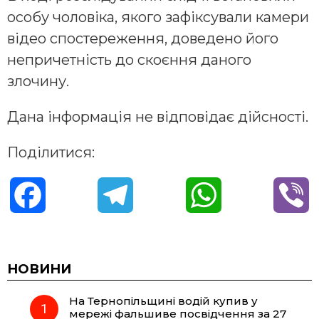
особу чоловіка, якого зафіксували камери
відео спостереження, доведено його
непричетність до скоєння даного
злочину.
Дана інформація не відповідає дійсності.
Поділитися:
F
T
W
V
a
e
h
i
c
l
a
b
НОВИНИ
На Тернопільщині водій купив у
e
e
t
e
мережі фальшиве посвідчення за 27