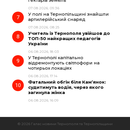
гектарів земель
07.08.2026, 09:36
У полі на Тернопільщині знайшли
артилерійський снаряд
07.08.2026, 08:25
Учитель із Тернополя увійшов до
ТОП-50 найкращих педагогів
України
06.08.2026, 18:03
У Тернополі капітально
відремонтують світлофори на
чотирьох локаціях
06.08.2026, 17:14
Фатальний обгін біля Кам’янок:
судитимуть водія, через якого
загинула жінка
06.08.2026, 16:09
© 2026 Галас новини Тернополя та Тернопільщини