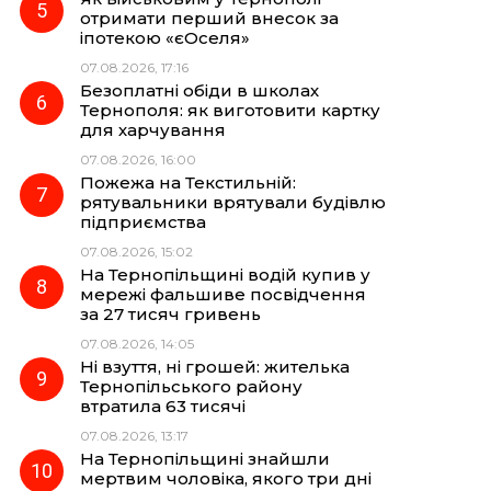
отримати перший внесок за
іпотекою «єОселя»
07.08.2026, 17:16
Безоплатні обіди в школах
Тернополя: як виготовити картку
для харчування
07.08.2026, 16:00
Пожежа на Текстильній:
рятувальники врятували будівлю
підприємства
07.08.2026, 15:02
На Тернопільщині водій купив у
мережі фальшиве посвідчення
за 27 тисяч гривень
07.08.2026, 14:05
Ні взуття, ні грошей: жителька
Тернопільського району
втратила 63 тисячі
07.08.2026, 13:17
На Тернопільщині знайшли
мертвим чоловіка, якого три дні