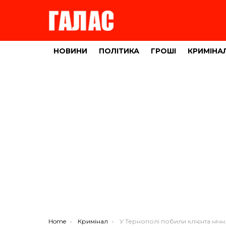
НОВИНИ
ПОЛІТИКА
ГРОШІ
КРИМІНА
You are here:
Home
Кримінал
У Тернополі побили клієнта нічного кафе