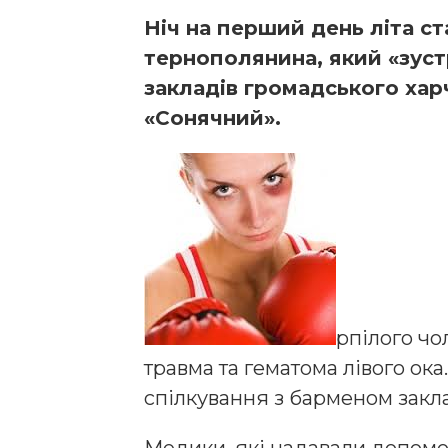
Ніч на перший день літа с
тернополянина, який «зустр
закладів громадського хар
«Сонячний».
рпілого чо
травма та гематома лівого ока
спілкування з барменом закл