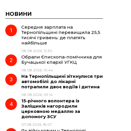
НОВИНИ
Середня зарплата на
Тернопільщині перевищила 25,5
тисячі гривень: де платять
найбільше
08.08.2026, 12:30
Обрали Єпископа-помічника для
Бучацької єпархії УГКЦ
08.08.2026, 10:44
На Тернопільщині зіткнулися три
автомобілі: до лікарні
потрапили двоє водіїв і дитина
08.08.2026, 09:14
15-річного волонтера із
Заліщиків нагородили
церковною медаллю за
допомогу ЗСУ
07.08.2026, 18:07
Як військовим у Тернополі