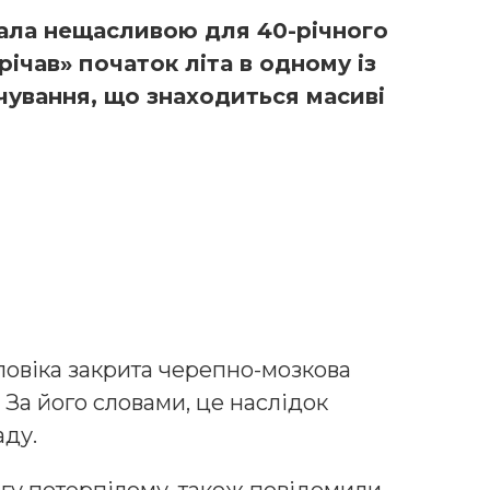
тала нещасливою для 40-річного
ічав» початок літа в одному із
чування, що знаходиться масиві
ловіка закрита черепно-мозкова
. За його словами, це наслідок
аду.