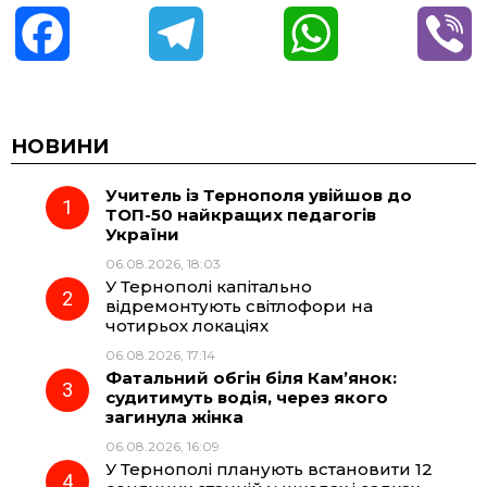
F
T
W
V
a
e
h
i
c
l
a
b
НОВИНИ
Учитель із Тернополя увійшов до
e
e
t
e
ТОП-50 найкращих педагогів
України
b
g
s
r
06.08.2026, 18:03
У Тернополі капітально
o
r
A
відремонтують світлофори на
чотирьох локаціях
06.08.2026, 17:14
o
a
p
Фатальний обгін біля Кам’янок:
судитимуть водія, через якого
k
m
p
загинула жінка
06.08.2026, 16:09
У Тернополі планують встановити 12