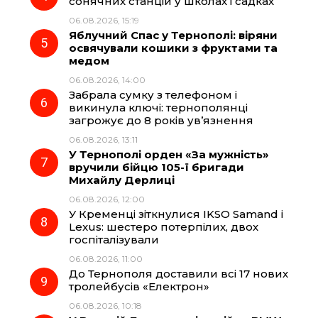
сонячних станцій у школах і садках
06.08.2026, 15:19
Яблучний Спас у Тернополі: віряни
освячували кошики з фруктами та
медом
06.08.2026, 14:00
Забрала сумку з телефоном і
викинула ключі: тернополянці
загрожує до 8 років ув’язнення
06.08.2026, 13:11
У Тернополі орден «За мужність»
вручили бійцю 105-ї бригади
Михайлу Дерлиці
06.08.2026, 12:00
У Кременці зіткнулися IKSO Samand і
Lexus: шестеро потерпілих, двох
госпіталізували
06.08.2026, 11:00
До Тернополя доставили всі 17 нових
тролейбусів «Електрон»
06.08.2026, 10:18