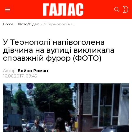
S
SEARC
S
Menu
You are here:
Home
Фото/Відео
У Тернополі напівоголена дівчина на вулиці викликала справжній фурор (ФОТО)
У Тернополі напівоголена
дівчина на вулиці викликала
справжній фурор (ФОТО)
Автор:
Бойко Роман
16.06.2017, 09:45