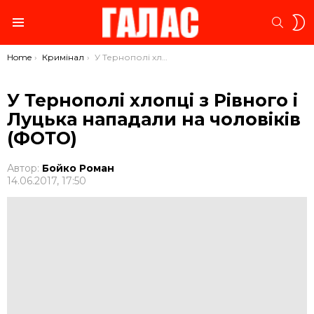
S
SEARC
S
Menu
You are here:
Home
Кримінал
У Тернополі хлопці з Рівного і Луцька нападали на чоловіків (ФОТО)
У Тернополі хлопці з Рівного і
Луцька нападали на чоловіків
(ФОТО)
Автор:
Бойко Роман
14.06.2017, 17:50