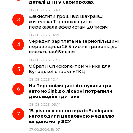
деталі ДТП у Скоморохах
08.08.2026, 16:49
o
a
p
«Захистити гроші від шахраїв»:
жителька Тернопільщини
k
m
p
переказала аферистам 28 тисяч
08.08.2026, 14:20
Середня зарплата на Тернопільщині
перевищила 25,5 тисячі гривень: де
платять найбільше
08.08.2026, 12:30
Обрали Єпископа-помічника для
Бучацької єпархії УГКЦ
08.08.2026, 10:44
На Тернопільщині зіткнулися три
автомобілі: до лікарні потрапили
двоє водіїв і дитина
08.08.2026, 09:14
15-річного волонтера із Заліщиків
нагородили церковною медаллю
за допомогу ЗСУ
07.08.2026, 18:07