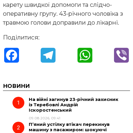
карету швидкої допомоги та слідчо-
оперативну групу. 43-річного чоловіка з
травмою голови доправили до лікарні.
Поділитися:
F
T
W
V
a
e
h
i
c
l
a
b
НОВИНИ
На війні загинув 23-річний захисник
e
e
t
e
із Теребовлі Андрій
Іскоростенський
b
g
s
r
09.08.2026, 09:41
П’яний устілку втікач перекинув
o
r
A
машину з пасажиром: шокуючі