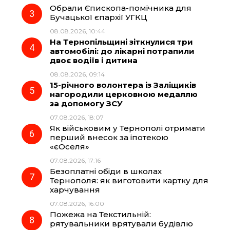
Обрали Єпископа-помічника для
Бучацької єпархії УГКЦ
k
m
p
08.08.2026, 10:44
На Тернопільщині зіткнулися три
автомобілі: до лікарні потрапили
двоє водіїв і дитина
08.08.2026, 09:14
15-річного волонтера із Заліщиків
нагородили церковною медаллю
за допомогу ЗСУ
07.08.2026, 18:07
Як військовим у Тернополі отримати
перший внесок за іпотекою
«єОселя»
07.08.2026, 17:16
Безоплатні обіди в школах
Тернополя: як виготовити картку для
харчування
07.08.2026, 16:00
Пожежа на Текстильній:
рятувальники врятували будівлю