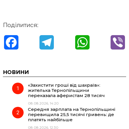
Поділитися:
F
T
W
V
a
e
h
i
c
l
a
b
НОВИНИ
«Захистити гроші від шахраїв»:
e
e
t
e
жителька Тернопільщини
переказала аферистам 28 тисяч
b
g
s
r
08.08.2026, 14:20
Середня зарплата на Тернопільщині
o
r
A
перевищила 25,5 тисячі гривень: де
платять найбільше
08.08.2026, 12:30
o
a
p