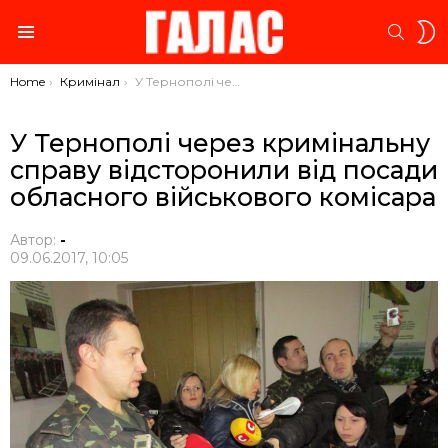
S
SEARC
S
Menu
You are here:
Home
Кримінал
У Тернополі через кримінальну справу відсторонили від посади обласного військового комісара
У Тернополі через кримінальну
справу відсторонили від посади
обласного військового комісара
Автор:
-
09.06.2017, 10:05