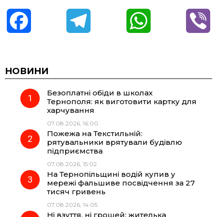
F
T
W
V
a
e
h
i
c
l
a
b
НОВИНИ
Безоплатні обіди в школах
e
e
t
e
Тернополя: як виготовити картку для
харчування
b
g
s
r
07.08.2026, 16:00
Пожежа на Текстильній:
o
r
A
рятувальники врятували будівлю
підприємства
07.08.2026, 15:02
o
a
p
На Тернопільщині водій купив у
мережі фальшиве посвідчення за 27
k
m
p
тисяч гривень
07.08.2026, 14:05
Ні взуття, ні грошей: жителька