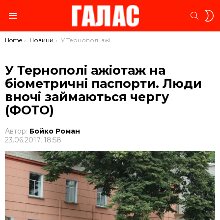
S
SEARC
S
Menu
You are here:
Home
Новини
У Тернополі ажіотаж на біометричні паспорти. Люди вночі займаються чергу (ФОТО)
У Тернополі ажіотаж на
біометричні паспорти. Люди
вночі займаються чергу
(ФОТО)
Автор:
Бойко Роман
23.06.2017, 18:58