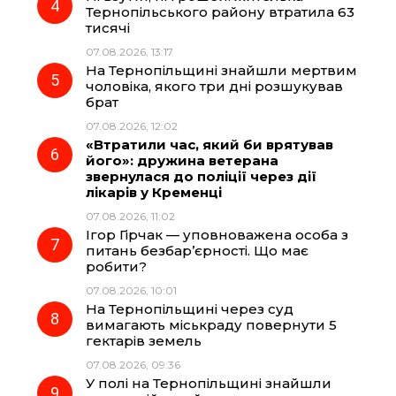
Тернопільського району втратила 63
тисячі
07.08.2026, 13:17
На Тернопільщині знайшли мертвим
чоловіка, якого три дні розшукував
брат
07.08.2026, 12:02
«Втратили час, який би врятував
його»: дружина ветерана
звернулася до поліції через дії
лікарів у Кременці
07.08.2026, 11:02
Ігор Гірчак — уповноважена особа з
питань безбар’єрності. Що має
робити?
07.08.2026, 10:01
На Тернопільщині через суд
вимагають міськраду повернути 5
гектарів земель
07.08.2026, 09:36
У полі на Тернопільщині знайшли