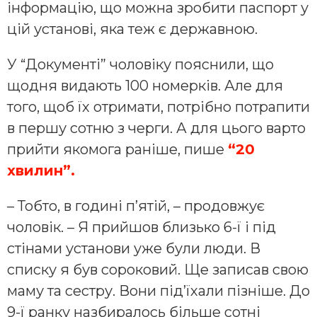
інформацію, що можна зробити паспорт у
цій установі, яка теж є державною.
У “Документі” чоловіку пояснили, що
щодня видають 100 номерків. Але для
того, щоб їх отримати, потрібно потрапити
в першу сотню з черги. А для цього варто
прийти якомога раніше, пише
“20
хвилин”.
– Тобто, в годині пʼятій, – продовжує
чоловік. – Я прийшов близько 6-ї і під
стінами установи уже були люди. В
списку я був сороковий. Ще записав свою
маму та сестру. Вони підʼїхали пізніше. До
9-ї ранку назбиралось більше сотні