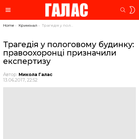
S
SEARC
S
Menu
You are here:
Home
Кримінал
Трагедія у пологовому будинку: правоохоронці призначили експертизу
Трагедія у пологовому будинку:
правоохоронці призначили
експертизу
Автор:
Микола Галас
13.06.2017, 22:52