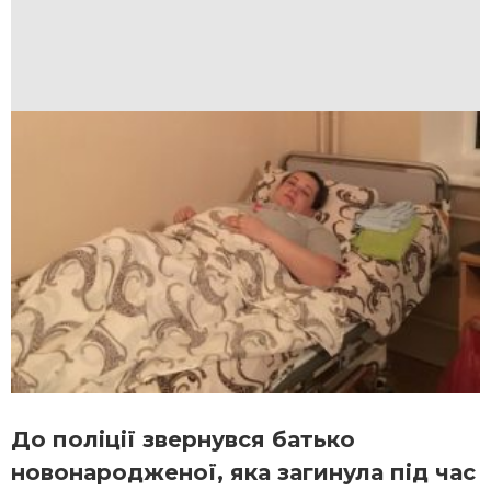
До поліції звернувся батько
новонародженої, яка загинула під час