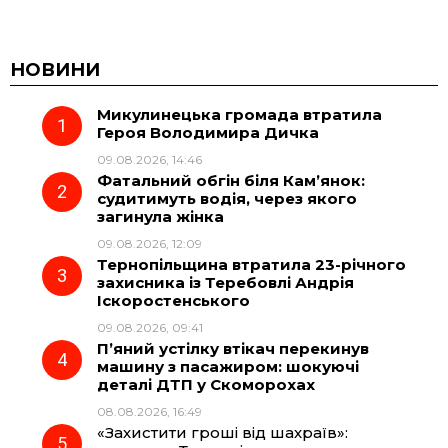
a
e
h
i
c
l
a
b
НОВИНИ
Микулинецька громада втратила
e
e
t
e
Героя Володимира Дичка
09.08.2026, 14:46
b
g
s
r
Фатальний обгін біля Кам’янок:
судитимуть водія, через якого
o
r
A
загинула жінка
09.08.2026, 12:09
Тернопільщина втратила 23-річного
o
a
p
захисника із Теребовлі Андрія
Іскоростенського
k
m
p
09.08.2026, 09:41
П’яний устілку втікач перекинув
машину з пасажиром: шокуючі
деталі ДТП у Скоморохах
08.08.2026, 16:49
«Захистити гроші від шахраїв»: