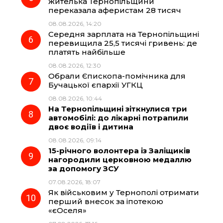
жителька Тернопільщини
переказала аферистам 28 тисяч
08.08.2026, 14:20
Середня зарплата на Тернопільщині
перевищила 25,5 тисячі гривень: де
платять найбільше
08.08.2026, 12:30
Обрали Єпископа-помічника для
Бучацької єпархії УГКЦ
08.08.2026, 10:44
На Тернопільщині зіткнулися три
автомобілі: до лікарні потрапили
двоє водіїв і дитина
08.08.2026, 09:14
15-річного волонтера із Заліщиків
нагородили церковною медаллю
за допомогу ЗСУ
07.08.2026, 18:07
Як військовим у Тернополі отримати
перший внесок за іпотекою
«єОселя»