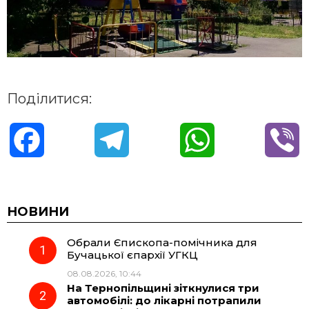
Поділитися:
F
T
W
V
a
e
h
i
c
l
a
b
НОВИНИ
Обрали Єпископа-помічника для
e
e
t
e
Бучацької єпархії УГКЦ
08.08.2026, 10:44
b
g
s
r
На Тернопільщині зіткнулися три
автомобілі: до лікарні потрапили