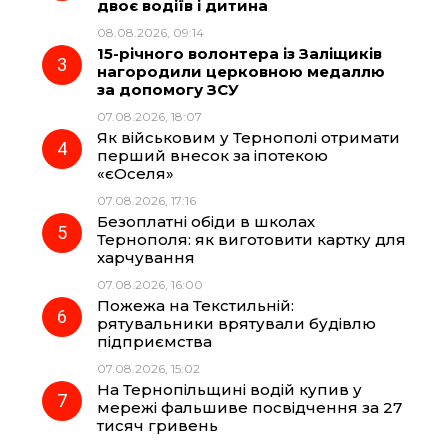
o
r
A
двоє водіїв і дитина
08.08.2026, 09:14
15-річного волонтера із Заліщиків
o
a
p
нагородили церковною медаллю
за допомогу ЗСУ
k
m
p
07.08.2026, 18:07
Як військовим у Тернополі отримати
перший внесок за іпотекою
«єОселя»
07.08.2026, 17:16
Безоплатні обіди в школах
Тернополя: як виготовити картку для
харчування
07.08.2026, 16:00
Пожежа на Текстильній:
рятувальники врятували будівлю
підприємства
07.08.2026, 15:02
На Тернопільщині водій купив у
мережі фальшиве посвідчення за 27
тисяч гривень