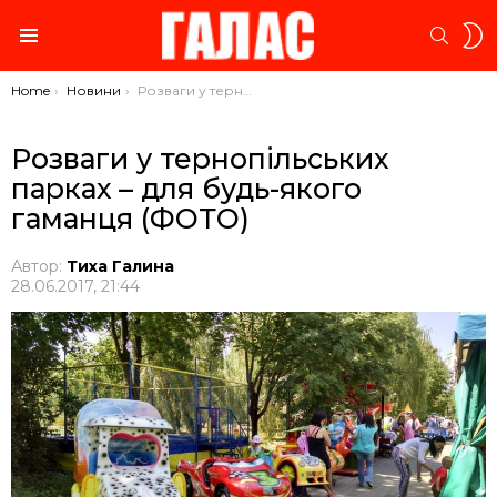
S
SEARC
S
Menu
You are here:
Home
Новини
Розваги у тернопільських парках – для будь-якого гаманця (ФОТО)
Розваги у тернопільських
парках – для будь-якого
гаманця (ФОТО)
Автор:
Тиха Галина
28.06.2017, 21:44