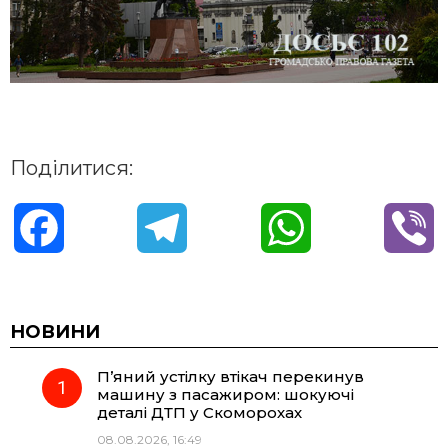
Поділитися:
F
T
W
V
a
e
h
i
c
l
a
b
НОВИНИ
П’яний устілку втікач перекинув
e
e
t
e
машину з пасажиром: шокуючі
деталі ДТП у Скоморохах
b
g
s
r
08.08.2026, 16:49