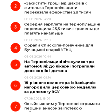
«Захистити гроші від шахраїв»:
o
r
A
жителька Тернопільщини
переказала аферистам 28 тисяч
08.08.2026, 14:20
o
a
p
Середня зарплата на Тернопільщині
перевищила 25,5 тисячі гривень: де
k
m
p
платять найбільше
08.08.2026, 12:30
Обрали Єпископа-помічника для
Бучацької єпархії УГКЦ
08.08.2026, 10:44
На Тернопільщині зіткнулися три
автомобілі: до лікарні потрапили
двоє водіїв і дитина
08.08.2026, 09:14
15-річного волонтера із Заліщиків
нагородили церковною медаллю
за допомогу ЗСУ
07.08.2026, 18:07
Як військовим у Тернополі отримати
перший внесок за іпотекою