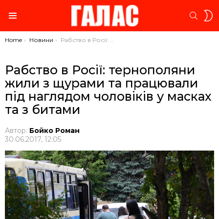
S
SEARC
S
Menu
You are here:
Home
Новини
Рабство в Росії: тернополяни жили з щурами та працювали під наглядом чоловіків у масках та з битами
Рабство в Росії: тернополяни
жили з щурами та працювали
під наглядом чоловіків у масках
та з битами
Автор:
Бойко Роман
30.06.2017, 12:05