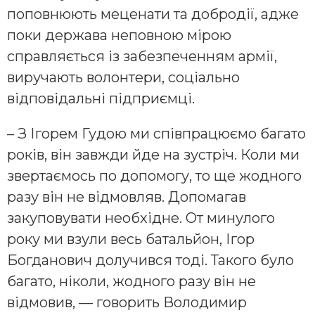
поповнюють меценати та добродії, адже
поки держава неповною мірою
справляється із забезпеченням армії,
виручають волонтери, соціально
відповідальні підприємці.
– З Ігорем Гудою ми співпрацюємо багато
років, він завжди йде на зустріч. Коли ми
звертаємось по допомогу, то ще жодного
разу він не відмовляв. Допомагав
закуповувати необхідне. От минулого
року ми взули весь батальйон, Ігор
Богданович долучився тоді. Такого було
багато, ніколи, жодного разу він не
відмовив, — говорить Володимир