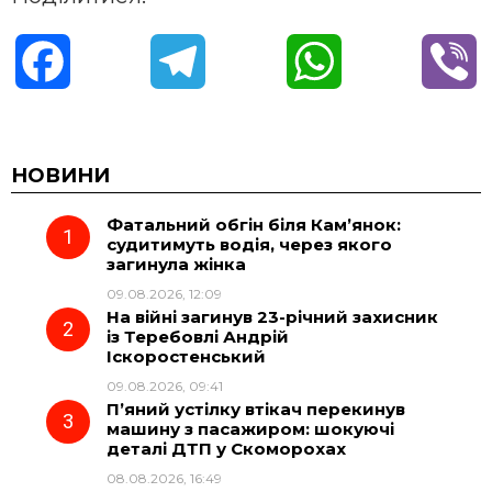
F
T
W
V
a
e
h
i
c
l
a
b
НОВИНИ
Фатальний обгін біля Кам’янок:
e
e
t
e
судитимуть водія, через якого
загинула жінка
b
g
s
r
09.08.2026, 12:09
На війні загинув 23-річний захисник
o
r
A
із Теребовлі Андрій
Іскоростенський
09.08.2026, 09:41
o
a
p
П’яний устілку втікач перекинув
машину з пасажиром: шокуючі
k
m
p
деталі ДТП у Скоморохах
08.08.2026, 16:49