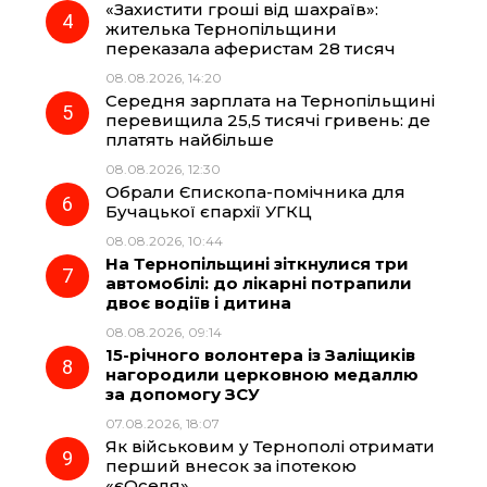
«Захистити гроші від шахраїв»:
жителька Тернопільщини
переказала аферистам 28 тисяч
08.08.2026, 14:20
Середня зарплата на Тернопільщині
перевищила 25,5 тисячі гривень: де
платять найбільше
08.08.2026, 12:30
Обрали Єпископа-помічника для
Бучацької єпархії УГКЦ
08.08.2026, 10:44
На Тернопільщині зіткнулися три
автомобілі: до лікарні потрапили
двоє водіїв і дитина
08.08.2026, 09:14
15-річного волонтера із Заліщиків
нагородили церковною медаллю
за допомогу ЗСУ
07.08.2026, 18:07
Як військовим у Тернополі отримати
перший внесок за іпотекою
«єОселя»