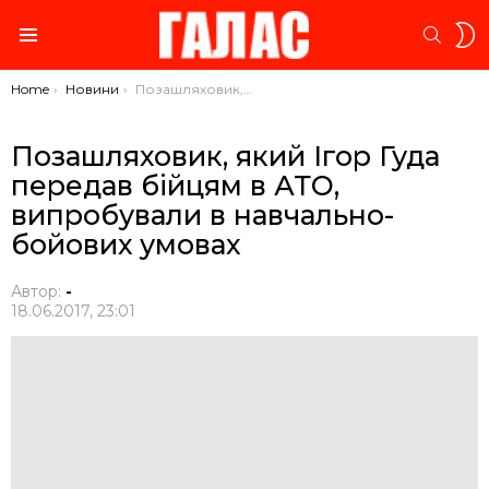
S
SEARC
S
Menu
You are here:
Home
Новини
Позашляховик, який Ігор Гуда передав бійцям в АТО, випробували в навчально-бойових умовах
Позашляховик, який Ігор Гуда
передав бійцям в АТО,
випробували в навчально-
бойових умовах
Автор:
-
18.06.2017, 23:01