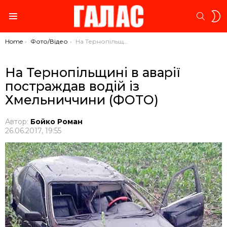
S
SEARC
S
Menu
You are here:
Home
Фото/Відео
На Тернопільщині в аварії постраждав водій із Хмельниччини (ФОТО)
На Тернопільщині в аварії
постраждав водій із
Хмельниччини (ФОТО)
Автор:
Бойко Роман
26.06.2017, 19:55