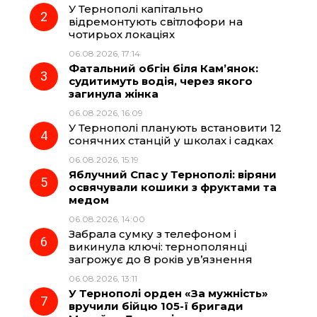
У Тернополі капітально
o
r
A
відремонтують світлофори на
чотирьох локаціях
06.08.2026, 17:14
o
a
p
Фатальний обгін біля Кам’янок:
судитимуть водія, через якого
k
m
p
загинула жінка
06.08.2026, 16:09
У Тернополі планують встановити 12
сонячних станцій у школах і садках
06.08.2026, 15:19
Яблучний Спас у Тернополі: віряни
освячували кошики з фруктами та
медом
06.08.2026, 14:00
Забрала сумку з телефоном і
викинула ключі: тернополянці
загрожує до 8 років ув’язнення
06.08.2026, 13:11
У Тернополі орден «За мужність»
вручили бійцю 105-ї бригади