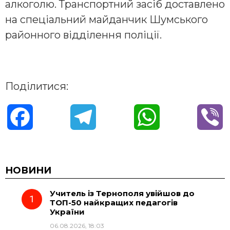
алкоголю. Транспортний засіб доставлено
на спеціальний майданчик Шумського
районного відділення поліції.
Поділитися:
F
T
W
V
a
e
h
i
c
l
a
b
НОВИНИ
Учитель із Тернополя увійшов до
e
e
t
e
ТОП-50 найкращих педагогів
України
b
g
s
r
06.08.2026, 18:03