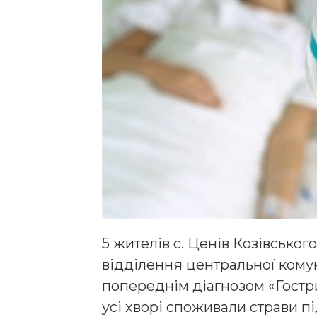
5 жителів с. Ценів Козівсько
відділення центральної комун
попереднім діагнозом «Гостри
усі хворі споживали страви п