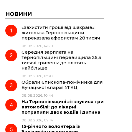
НОВИНИ
«Захистити гроші від шахраїв»:
жителька Тернопільщини
переказала аферистам 28 тисяч
08.08.2026, 14:20
Середня зарплата на
Тернопільщині перевищила 25,5
тисячі гривень: де платять
найбільше
08.08.2026, 12:30
Обрали Єпископа-помічника для
Бучацької єпархії УГКЦ
08.08.2026, 10:44
На Тернопільщині зіткнулися три
автомобілі: до лікарні
потрапили двоє водіїв і дитина
08.08.2026, 09:14
15-річного волонтера із
Заліщиків нагородили