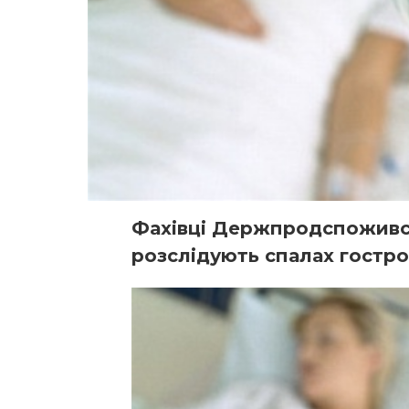
Фахівці Держпродспоживсл
розслідують спалах гострої