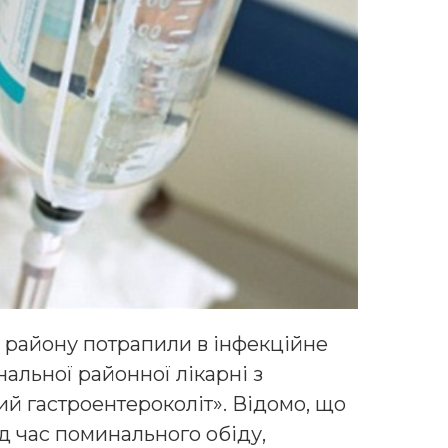
го району потрапили в інфекційне
альної районної лікарні з
й гастроентероколіт». Відомо, що
ід час поминального обіду,