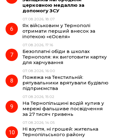
церковною медаллю за
допомогу ЗСУ
07.08.2026, 18:07
Як військовим у Тернополі
отримати перший внесок за
іпотекою «єОселя»
07.08.2026, 17:16
Безоплатні обіди в школах
Тернополя: як виготовити картку
для харчування
07.08.2026, 16:00
Пожежа на Текстильній:
рятувальники врятували будівлю
підприємства
07.08.2026, 15:02
На Тернопільщині водій купив у
мережі фальшиве посвідчення
за 27 тисяч гривень
07.08.2026, 14:05
Ні взуття, ні грошей: жителька
Тернопільського району