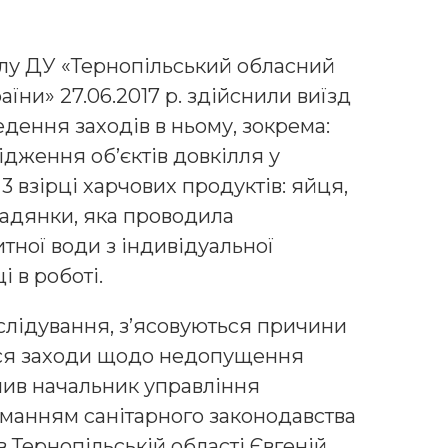
ілу ДУ «Тернопільський обласний
ни» 27.06.2017 р. здійснили виїзд
дення заходів в ньому, зокрема:
ідження об’єктів довкілля у
 3 взірці харчових продуктів: яйця,
мадянки, яка проводила
тної води з індивідуальної
і в роботі.
слідування, з’ясовуються причини
ься заходи щодо недопущення
чив начальник управління
манням санітарного законодавства
Тернопільській області Євгеній