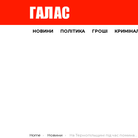
НОВИНИ
ПОЛІТИКА
ГРОШІ
КРИМІНА
You are here:
Home
Новини
На Тернопільщині під час поминального обіду отруїлися 5 людей