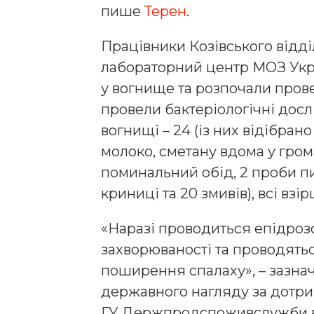
пише
Терен
.
Працівники Козівського відд
лабораторний центр МОЗ Украї
у вогнище та розпочали прове
провели бактеріологічні досл
вогнищі – 24 (із них відібрано
молоко, сметану вдома у гро
поминальний обід, 2 проби пи
криниці та 20 змивів), всі взірц
«Наразі проводиться епідроз
захворюваності та проводят
поширення спалаху», – зазна
державного нагляду за дотри
ГУ Держпродспоживслужби в 