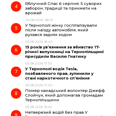
Яблучний Спас 6 серпня: 5 суворих
заборон, традиції та прикмети на
врожай
06.08.2026, 08:01
У Тернополі жінку госпіталізували
після наїзду автомобіля, який
рухався заднім ходом
05.08.2026, 18:40
15 років ув’язнення за вбивство 17-
річної випускниці на Тернопільщині
присудили Василю Гнатюку
05.08.2026, 17:30
У Тернополі водія Tesla,
позбавленого прав, зупинили у
стані наркотичного сп’яніння
05.08.2026, 17:00
Помер канадський волонтер Джефф
Слойчук, який допомагав громадам
Тернопільщини
05.08.2026, 16:02
Нетверезий водій без прав У