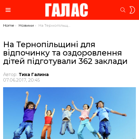
S
SEARC
S
Menu
You are here:
Home
Новини
На Тернопільщині для відпочинку та оздоровлення дітей підготували 362 заклади
На Тернопільщині для
відпочинку та оздоровлення
дітей підготували 362 заклади
Автор:
Тиха Галина
07.06.2017, 20:45