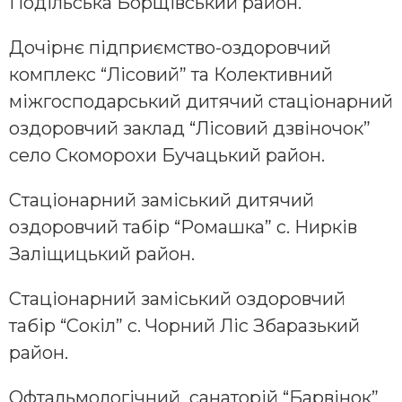
Подільська Борщівський район.
Дочірнє підприємство-оздоровчий
комплекс “Лісовий” та Колективний
міжгосподарський дитячий стаціонарний
оздоровчий заклад “Лісовий дзвіночок”
село Скоморохи Бучацький район.
Стаціонарний заміський дитячий
оздоровчий табір “Ромашка” с. Нирків
Заліщицький район.
Стаціонарний заміський оздоровчий
табір “Сокіл” с. Чорний Ліс Збаразький
район.
Офтальмологічний санаторій “Барвінок”