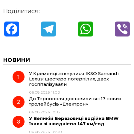
Поділитися:
F
T
W
V
a
e
h
i
c
l
a
b
НОВИНИ
У Кременці зіткнулися IKSO Samand і
e
e
t
e
Lexus: шестеро потерпілих, двох
госпіталізували
b
g
s
r
06.08.2026, 11:00
До Тернополя доставили всі 17 нових
o
r
A
тролейбусів «Електрон»
06.08.2026, 10:18
У Великій Березовиці водійка BMW
o
a
p
їхала зі швидкістю 147 км/год
06.08.2026, 09:30
k
m
p