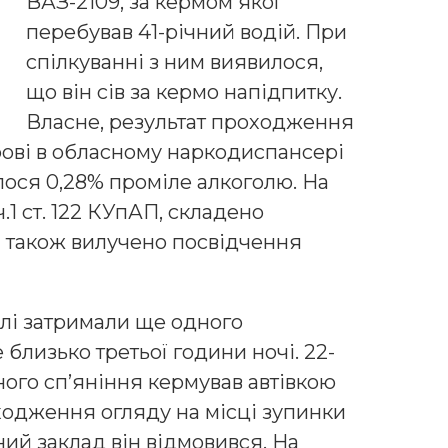
ВАЗ-2109, за кермом якої
перебував 41-річний водій. При
спілкуванні з ним виявилося,
що він сів за кермо напідпитку.
Власне, результат проходження
крові в обласному наркодиспансері
лося 0,28% проміле алкоголю. На
.1 ст. 122 КУпАП, складено
 а також вилучено посвідчення
алі затримали ще одного
 близько третьої години ночі. 22-
ьного сп’яніння кермував автівкою
оходження огляду на місці зупинки
ий заклад він відмовився. На