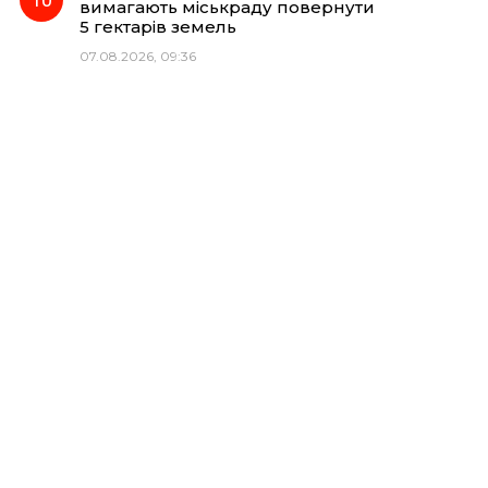
вимагають міськраду повернути
5 гектарів земель
07.08.2026, 09:36