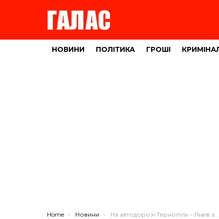
НОВИНИ
ПОЛІТИКА
ГРОШІ
КРИМІНА
You are here:
Home
Новини
На автодорозі Тернопіль – Львів затримано двох потенційно небезпечних водіїв