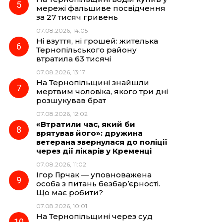
мережі фальшиве посвідчення
за 27 тисяч гривень
07.08.2026, 14:05
Ні взуття, ні грошей: жителька
Тернопільського району
втратила 63 тисячі
07.08.2026, 13:17
На Тернопільщині знайшли
мертвим чоловіка, якого три дні
розшукував брат
07.08.2026, 12:02
«Втратили час, який би
врятував його»: дружина
ветерана звернулася до поліції
через дії лікарів у Кременці
07.08.2026, 11:02
Ігор Гірчак — уповноважена
особа з питань безбар’єрності.
Що має робити?
07.08.2026, 10:01
На Тернопільщині через суд