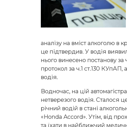
аналізу на вміст алкоголю в 
це підтвердив. У водія вияви
нього винесено постанову за ч
протокол за ч.1 ст.130 КУпАП,
водія.
Водночас, на цій автомагістр
нетверезого водія. Сталося це
річний водій в стані алкогол
«Honda Accord». Утім, від пр
та їхати в найближчий медичн