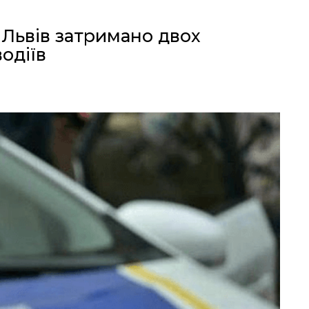
 Львів затримано двох
одіїв