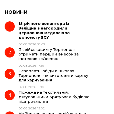
НОВИНИ
15-річного волонтера із
Заліщиків нагородили
церковною медаллю за
допомогу ЗСУ
07.08.2026, 18:07
Як військовим у Тернополі
отримати перший внесок за
іпотекою «єОселя»
07.08.2026, 17:16
Безоплатні обіди в школах
Тернополя: як виготовити картку
для харчування
07.08.2026, 16:00
Пожежа на Текстильній:
рятувальники врятували будівлю
підприємства
07.08.2026, 15:02
На Тернопільщині водій купив у