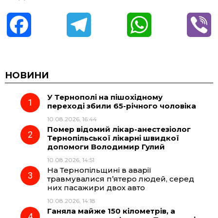
F
T
W
V
a
e
h
i
c
l
a
b
НОВИНИ
У Тернополі на пішохідному
e
e
t
e
переході збили 65-річного чоловіка
10.08.2026, 16:44
b
g
s
r
Помер відомий лікар-анестезіолог
Тернопільської лікарні швидкої
o
r
A
допомоги Володимир Гулий
10.08.2026, 14:51
На Тернопільщині в аварії
o
a
p
травмувалися п’ятеро людей, серед
них пасажири двох авто
k
m
p
10.08.2026, 14:18
Ганяла майже 150 кілометрів, а