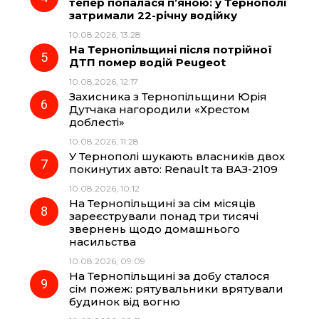
тепер попалася п’яною: у Тернополі
затримали 22-річну водійку
10.08.2026, 13:28
На Тернопільщині після потрійної
ДТП помер водій Peugeot
10.08.2026, 12:17
Захисника з Тернопільщини Юрія
Дутчака нагородили «Хрестом
доблесті»
10.08.2026, 11:28
У Тернополі шукають власників двох
покинутих авто: Renault та ВАЗ-2109
10.08.2026, 10:12
На Тернопільщині за сім місяців
зареєстрували понад три тисячі
звернень щодо домашнього
насильства
10.08.2026, 09:09
На Тернопільщині за добу сталося
сім пожеж: рятувальники врятували
будинок від вогню