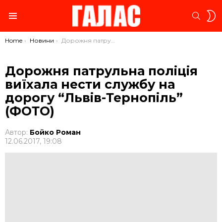
S
SEARC
S
Menu
You are here:
Home
Новини
Дорожня патрульна поліція виїхала нести службу на дорогу “Львів-Тернопіль” (ФОТО)
Дорожня патрульна поліція
виїхала нести службу на
дорогу “Львів-Тернопіль”
(ФОТО)
Автор:
Бойко Роман
12.06.2017, 19:08