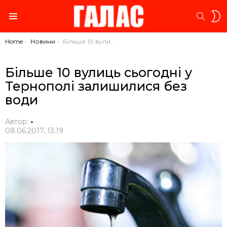
S
SEARC
S
Menu
You are here:
Home
Новини
Більше 10 вулиць сьогодні у Тернополі залишилися без води
Більше 10 вулиць сьогодні у
Тернополі залишилися без
води
Автор:
-
08.06.2017, 13:19