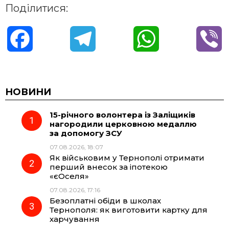
Поділитися:
F
T
W
V
a
e
h
i
c
l
a
b
НОВИНИ
15-річного волонтера із Заліщиків
e
e
t
e
нагородили церковною медаллю
за допомогу ЗСУ
b
g
s
r
07.08.2026, 18:07
Як військовим у Тернополі отримати
o
r
A
перший внесок за іпотекою
«єОселя»
07.08.2026, 17:16
o
a
p
Безоплатні обіди в школах
Тернополя: як виготовити картку для
k
m
p
харчування