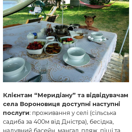
Клієнтам “Меридіану” та відвідувачам
села Вороновиця доступні наступні
послуги
: проживання у селі (сільська
садиба за 400м від Дністра), бесідка,
надувний басейн, мангал, пляж, піші та