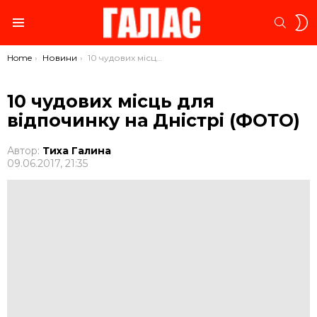
S
SEARC
S
Menu
You are here:
Home
Новини
10 чудових місць для відпочинку на Дністрі (ФОТО)
10 чудових місць для
відпочинку на Дністрі (ФОТО)
Автор:
Тиха Галина
09.06.2017, 21:35