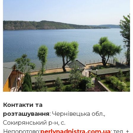
Контакти та
розташування
: Чернівецька обл.,
Сокирянський р-н, с.
Непоротово;
perlynadnistra
.
com
.
ua
; тел. +