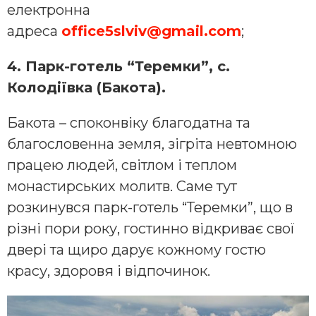
електронна
адреса
office5slviv@gmail.com
;
4. Парк-готель “Теремки”, с.
Колодіївка (Бакота).
Бакота – споконвіку благодатна та
благословенна земля, зігріта невтомною
працею людей, світлом і теплом
монастирських молитв. Саме тут
розкинувся парк-готель “Теремки”, що в
різні пори року, гостинно відкриває свої
двері та щиро дарує кожному гостю
красу, здоровя і відпочинок.