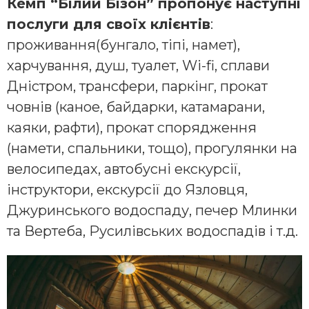
Кемп “Білий Бізон” пропонує наступні
послуги для своїх клієнтів
:
проживання(бунгало, тіпі, намет),
харчування, душ, туалет, Wi-fi, сплави
Дністром, трансфери, паркінг, прокат
човнів (каное, байдарки, катамарани,
каяки, рафти), прокат спорядження
(намети, спальники, тощо), прогулянки на
велосипедах, автобусні екскурсії,
інструктори, екскурсії до Язловця,
Джуринського водоспаду, печер Млинки
та Вертеба, Русилівських водоспадів і т.д.