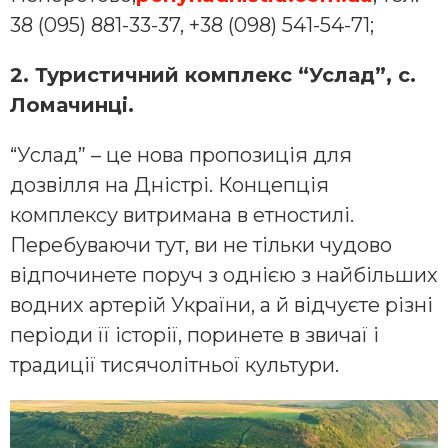
38 (095) 881-33-37, +38 (098) 541-54-71;
2. Туристичний комплекс “Услад”, с.
Ломачинці.
“Услад” – це нова пропозиція для
дозвілля на Дністрі. Концепція
комплексу витримана в етностилі.
Перебуваючи тут, ви не тільки чудово
відпочинете поруч з однією з найбільших
водних артерій України, а й відчуєте різні
періоди її історії, поринете в звичаї і
традиції тисячолітньої культури.