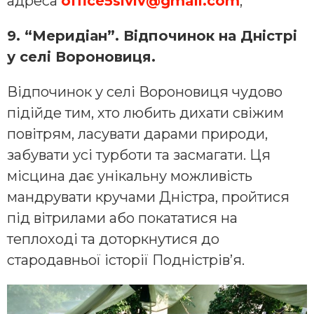
адреса
office5slviv@gmail.com
;
9. “Меридіан”. Відпочинок на Дністрі
у селі Вороновиця.
Відпочинок у селі Вороновиця чудово
підійде тим, хто любить дихати свіжим
повітрям, ласувати дарами природи,
забувати усі турботи та засмагати. Ця
місцина дає унікальну можливість
мандрувати кручами Дністра, пройтися
під вітрилами або покататися на
теплоході та доторкнутися до
стародавньої історії Подністрів’я.