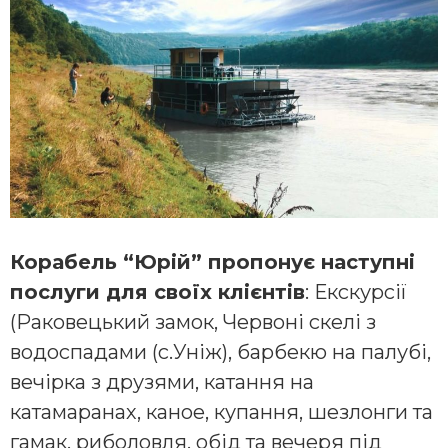
Корабель “Юрій” пропонує наступні
послуги для своїх клієнтів
: Екскурсії
(Раковецький замок, Червоні скелі з
водоспадами (с.Уніж), барбекю на палубі,
вечірка з друзями, катання на
катамаранах, каное, купання, шезлонги та
гамак, риболовля, обід та вечеря під