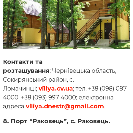
Контакти та
розташування
: Чернівецька область,
Сокирянський район, с.
Ломачинці;
viliya.cv.ua
; тел. +38 (098) 097
4000, +38 (093) 997 4000; електронна
адреса
viliya.dnestr@gmail.com
.
8. Порт “Раковець”, с. Раковець.