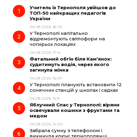
Учитель із Тернополя увійшов до
e
e
t
e
ТОП-50 найкращих педагогів
України
b
g
s
r
06.08.2026, 18:03
У Тернополі капітально
o
r
A
відремонтують світлофори на
чотирьох локаціях
06.08.2026, 17:14
o
a
p
Фатальний обгін біля Кам’янок:
судитимуть водія, через якого
k
m
p
загинула жінка
06.08.2026, 16:09
У Тернополі планують встановити 12
сонячних станцій у школах і садках
06.08.2026, 15:19
Яблучний Спас у Тернополі: віряни
освячували кошики з фруктами та
медом
06.08.2026, 14:00
Забрала сумку з телефоном і
викинула ключі: тернополянці