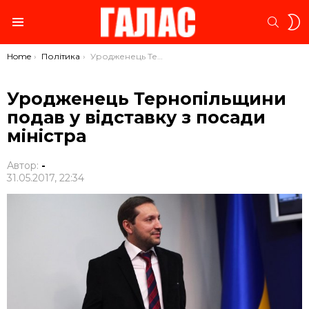
S
SEARC
S
Menu
You are here:
Home
Політика
Уродженець Тернопільщини подав у відставку з посади міністра
Уродженець Тернопільщини
подав у відставку з посади
міністра
Автор:
-
31.05.2017, 22:34