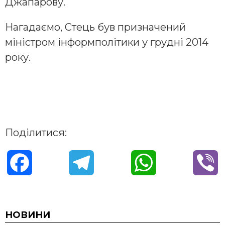
Джапарову.
Нагадаємо, Стець був призначений
міністром інформполітики у грудні 2014
року.
Поділитися:
F
T
W
V
a
e
h
i
c
l
a
b
НОВИНИ