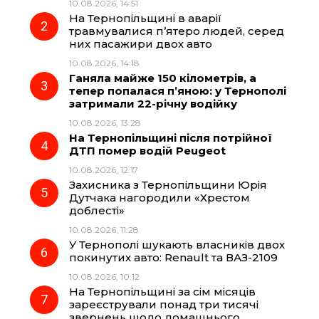
10.08.2026, 14:51
На Тернопільщині в аварії
o
r
A
травмувалися п’ятеро людей, серед
них пасажири двох авто
10.08.2026, 14:18
o
a
p
Ганяла майже 150 кілометрів, а
тепер попалася п’яною: у Тернополі
k
m
p
затримали 22-річну водійку
10.08.2026, 13:28
На Тернопільщині після потрійної
ДТП помер водій Peugeot
10.08.2026, 12:17
Захисника з Тернопільщини Юрія
Дутчака нагородили «Хрестом
доблесті»
10.08.2026, 11:28
У Тернополі шукають власників двох
покинутих авто: Renault та ВАЗ-2109
10.08.2026, 10:12
На Тернопільщині за сім місяців
зареєстрували понад три тисячі
звернень щодо домашнього