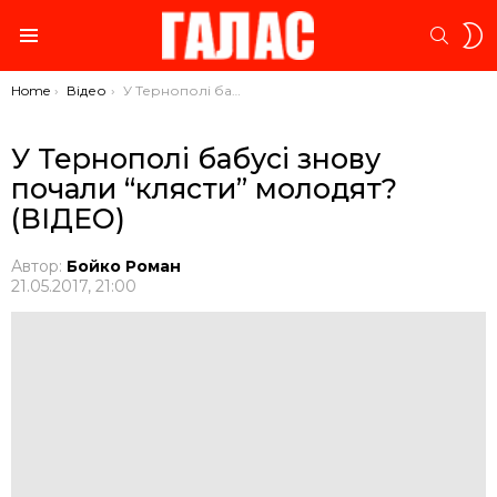
S
SEARC
S
Menu
You are here:
Home
Відео
У Тернополі бабусі знову почали “клясти” молодят? (ВІДЕО)
У Тернополі бабусі знову
почали “клясти” молодят?
(ВІДЕО)
Автор:
Бойко Роман
21.05.2017, 21:00