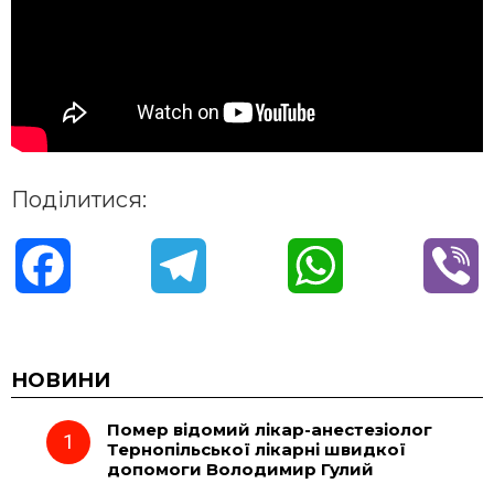
Поділитися:
F
T
W
V
a
e
h
i
c
l
a
b
НОВИНИ
Помер відомий лікар-анестезіолог
e
e
t
e
Тернопільської лікарні швидкої
допомоги Володимир Гулий
b
g
s
r