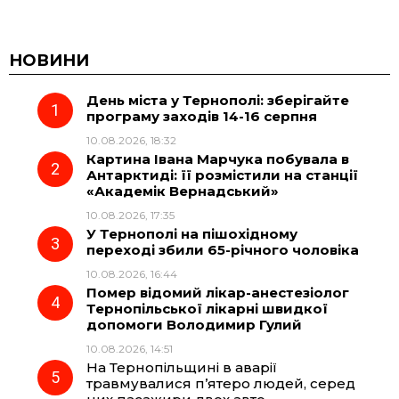
a
e
h
i
c
l
a
b
НОВИНИ
День міста у Тернополі: зберігайте
e
e
t
e
програму заходів 14-16 серпня
10.08.2026, 18:32
b
g
s
r
Картина Івана Марчука побувала в
Антарктиді: її розмістили на станції
o
r
A
«Академік Вернадський»
10.08.2026, 17:35
У Тернополі на пішохідному
o
a
p
переході збили 65-річного чоловіка
10.08.2026, 16:44
k
m
p
Помер відомий лікар-анестезіолог
Тернопільської лікарні швидкої
допомоги Володимир Гулий
10.08.2026, 14:51
На Тернопільщині в аварії
травмувалися п’ятеро людей, серед