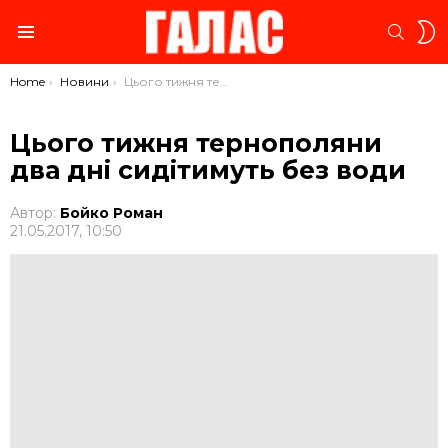
S
SEARC
S
Menu
You are here:
Home
Новини
Цього тижня тернополяни два дні сидітимуть без води
Цього тижня тернополяни
два дні сидітимуть без води
Автор:
Бойко Роман
21.05.2017, 10:50