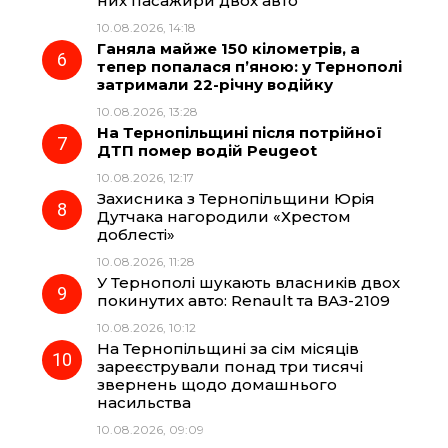
них пасажири двох авто
10.08.2026, 14:18
Ганяла майже 150 кілометрів, а
тепер попалася п’яною: у Тернополі
затримали 22-річну водійку
10.08.2026, 13:28
На Тернопільщині після потрійної
ДТП помер водій Peugeot
10.08.2026, 12:17
Захисника з Тернопільщини Юрія
Дутчака нагородили «Хрестом
доблесті»
10.08.2026, 11:28
У Тернополі шукають власників двох
покинутих авто: Renault та ВАЗ-2109
10.08.2026, 10:12
На Тернопільщині за сім місяців
зареєстрували понад три тисячі
звернень щодо домашнього
насильства
10.08.2026, 09:09