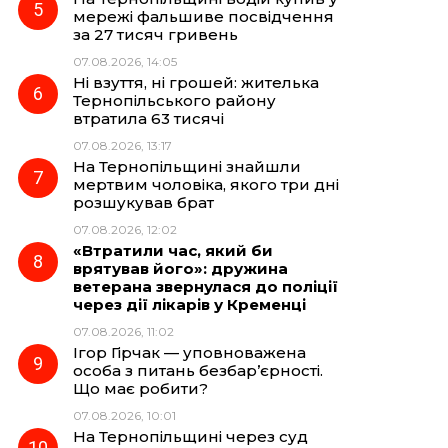
мережі фальшиве посвідчення
за 27 тисяч гривень
07.08.2026, 14:05
Ні взуття, ні грошей: жителька
Тернопільського району
втратила 63 тисячі
07.08.2026, 13:17
На Тернопільщині знайшли
мертвим чоловіка, якого три дні
розшукував брат
07.08.2026, 12:02
«Втратили час, який би
врятував його»: дружина
ветерана звернулася до поліції
через дії лікарів у Кременці
07.08.2026, 11:02
Ігор Гірчак — уповноважена
особа з питань безбар’єрності.
Що має робити?
07.08.2026, 10:01
На Тернопільщині через суд