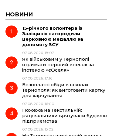
НОВИНИ
15-річного волонтера із
Заліщиків нагородили
церковною медаллю за
допомогу ЗСУ
07.08.2026, 18:07
Як військовим у Тернополі
отримати перший внесок за
іпотекою «єОселя»
07.08.2026, 17:16
Безоплатні обіди в школах
Тернополя: як виготовити картку
для харчування
07.08.2026, 16:00
Пожежа на Текстильній:
рятувальники врятували будівлю
підприємства
07.08.2026, 15:02
На Тернопільщині водій купив у