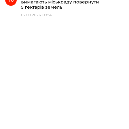
вимагають міськраду повернути
5 гектарів земель
07.08.2026, 09:36