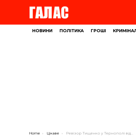
НОВИНИ
ПОЛІТИКА
ГРОШІ
КРИМІНА
You are here:
Home
Цікаве
Ревізор Тищенко у Тернополі відвідав улюблену закусочну Сергій Притули (ФОТО)