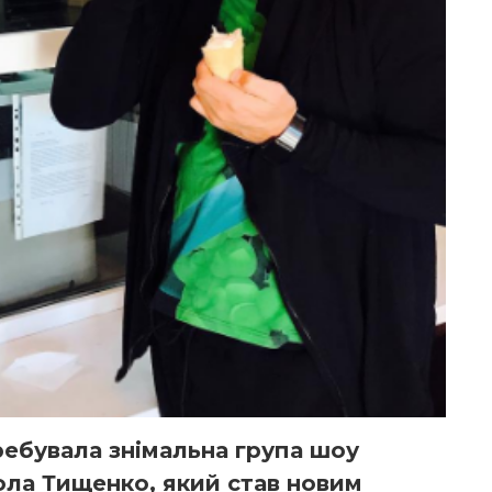
ребувала знімальна група шоу
ола Тищенко, який став новим