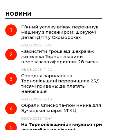
НОВИНИ
П’яний устілку втікач перекинув
машину з пасажиром: шокуючі
деталі ДТП у Скоморохах
08.08.2026, 16:49
«Захистити гроші від шахраїв»:
жителька Тернопільщини
переказала аферистам 28 тисяч
08.08.2026, 14:20
Середня зарплата на
Тернопільщині перевищила 25,5
тисячі гривень: де платять
найбільше
08.08.2026, 12:30
Обрали Єпископа-помічника для
Бучацької єпархії УГКЦ
08.08.2026, 10:44
На Тернопільщині зіткнулися три
автомобілі: до лікарні