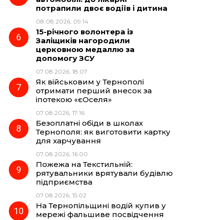
потрапили двоє водіїв і дитина
08.08.2026, 09:14
15-річного волонтера із
Заліщиків нагородили
церковною медаллю за
допомогу ЗСУ
07.08.2026, 18:07
Як військовим у Тернополі
отримати перший внесок за
іпотекою «єОселя»
07.08.2026, 17:16
Безоплатні обіди в школах
Тернополя: як виготовити картку
для харчування
07.08.2026, 16:00
Пожежа на Текстильній:
рятувальники врятували будівлю
підприємства
07.08.2026, 15:02
На Тернопільщині водій купив у
мережі фальшиве посвідчення