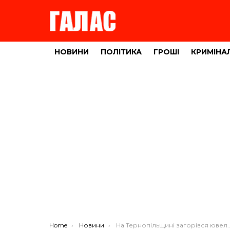
НОВИНИ
ПОЛІТИКА
ГРОШІ
КРИМІНА
You are here:
Home
Новини
На Тернопільщині загорівся ювелірний магазин