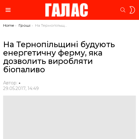
S
SEARC
S
Menu
You are here:
Home
Гроші
На Тернопільщині будують енергетичну ферму, яка дозволить виробляти біопаливо
На Тернопільщині будують
енергетичну ферму, яка
дозволить виробляти
біопаливо
Автор:
-
29.05.2017, 14:49