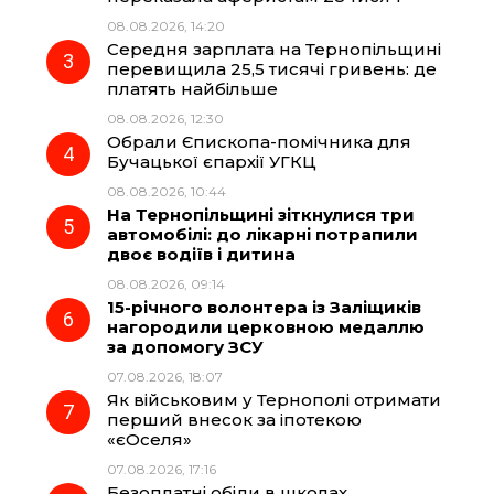
08.08.2026, 14:20
o
a
p
Середня зарплата на Тернопільщині
перевищила 25,5 тисячі гривень: де
k
m
p
платять найбільше
08.08.2026, 12:30
Обрали Єпископа-помічника для
Бучацької єпархії УГКЦ
08.08.2026, 10:44
На Тернопільщині зіткнулися три
автомобілі: до лікарні потрапили
двоє водіїв і дитина
08.08.2026, 09:14
15-річного волонтера із Заліщиків
нагородили церковною медаллю
за допомогу ЗСУ
07.08.2026, 18:07
Як військовим у Тернополі отримати
перший внесок за іпотекою
«єОселя»
07.08.2026, 17:16
Безоплатні обіди в школах