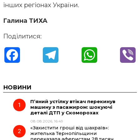
інших регіонах України.
Галина ТИХА
Поділитися:
F
T
W
V
a
e
h
i
c
l
a
b
НОВИНИ
П’яний устілку втікач перекинув
e
e
t
e
машину з пасажиром: шокуючі
деталі ДТП у Скоморохах
b
g
s
r
08.08.2026, 16:49
«Захистити гроші від шахраїв»:
o
r
A
жителька Тернопільщини
переказала аферистам 28 тисяч