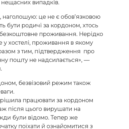
я нещасних випадків.
 наголошую: це не є обов’язковою
ь бути родичі за кордоном, хтось
безкоштовне проживання. Нерідко
у хостелі, проживання в якому
 разом з тим, підтвердження про
ну пошту не надсилається», —
.
доном, безвізовий режим також
ваги.
ирішила працювати за кордоном
 аж після цього вирушати на
вжди були відомо. Тепер же
чатку поїхати й ознайомитися з