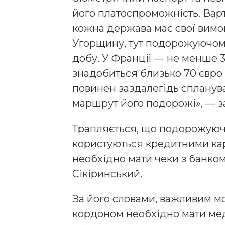
його платоспроможність. Варт
кожна держава має свої вимог
Угорщину, тут подорожуючому
добу. У Франції — не менше 3
знадобиться близько 70 євро
повинен заздалегідь спланува
маршрут його подорожі», — за
Трапляється, що подорожуючі 
користуються кредитними кар
необхідно мати чеки з банком
Сікіринський.
За його словами, важливим м
кордоном необхідно мати мед