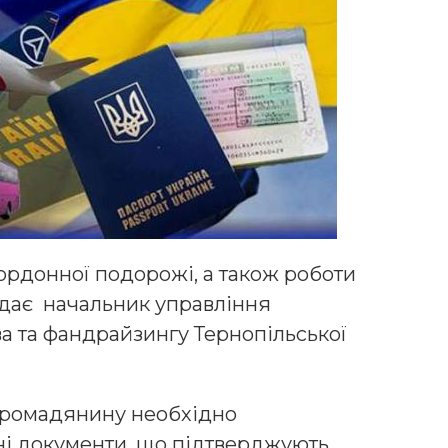
ордонної подорожі, а також роботи
ідає начальник управління
а та фандрайзингу Тернопільської
громадянину необхідно
ні документи, що підтверджують