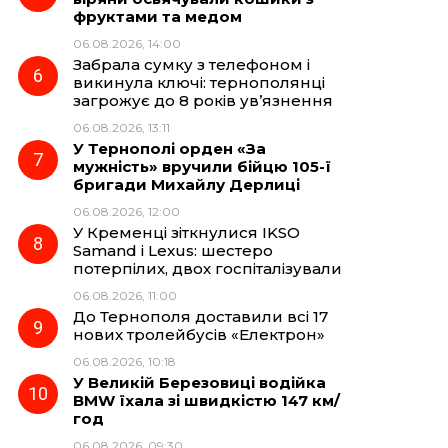
фруктами та медом
06.08.2026, 14:00
Забрала сумку з телефоном і
викинула ключі: тернополянці
загрожує до 8 років ув’язнення
06.08.2026, 13:11
У Тернополі орден «За
мужність» вручили бійцю 105-ї
бригади Михайлу Дерлиці
06.08.2026, 12:00
У Кременці зіткнулися IKSO
Samand і Lexus: шестеро
потерпілих, двох госпіталізували
06.08.2026, 11:00
До Тернополя доставили всі 17
нових тролейбусів «Електрон»
06.08.2026, 10:18
У Великій Березовиці водійка
BMW їхала зі швидкістю 147 км/
год
06.08.2026, 09:30