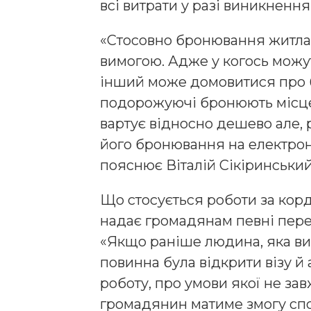
всі витрати у разі виникненн
«Стосовно бронювання житла,
вимогою. Адже у когось можут
інший може домовитися про 
подорожуючі бронюють місце 
вартує відносно дешево але,
його бронювання на електрон
пояснює Віталій Сікіринський
Що стосується роботи за кор
надає громадянам певні пере
«Якщо раніше людина, яка в
повинна була відкрити візу й
роботу, про умови якої не за
громадянин матиме змогу спо