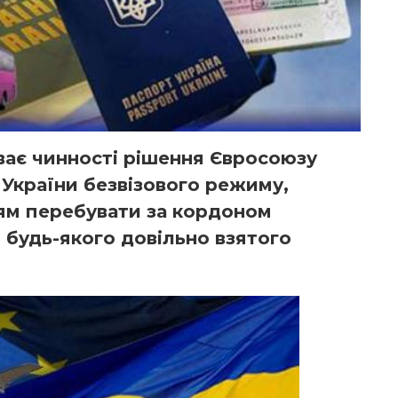
уває чинності рішення Євросоюзу
України безвізового режиму,
ям перебувати за кордоном
 будь-якого довільно взятого