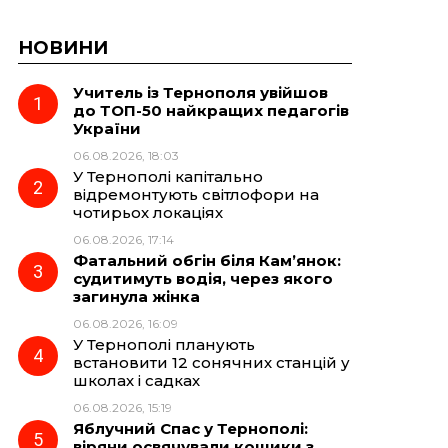
НОВИНИ
Учитель із Тернополя увійшов
до ТОП-50 найкращих педагогів
України
06.08.2026, 18:03
У Тернополі капітально
відремонтують світлофори на
чотирьох локаціях
06.08.2026, 17:14
Фатальний обгін біля Кам’янок:
судитимуть водія, через якого
загинула жінка
06.08.2026, 16:09
У Тернополі планують
встановити 12 сонячних станцій у
школах і садках
06.08.2026, 15:19
Яблучний Спас у Тернополі:
віряни освячували кошики з