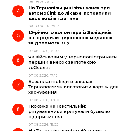
08.08.2026, 10:44
На Тернопільщині зіткнулися три
автомобілі: до лікарні потрапили
двоє водіїв і дитина
08.08.2026, 09:14
15-річного волонтера із Заліщиків
нагородили церковною медаллю
за допомогу ЗСУ
07.08.2026, 18:07
Як військовим у Тернополі отримати
перший внесок за іпотекою
«єОселя»
07.08.2026, 17:16
Безоплатні обіди в школах
Тернополя: як виготовити картку для
харчування
07.08.2026, 16:00
Пожежа на Текстильній:
рятувальники врятували будівлю
підприємства
07.08.2026, 15:02
На Тернопільщині водій купив у