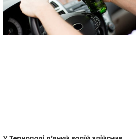
У Тернополі п’яний водій здійснив