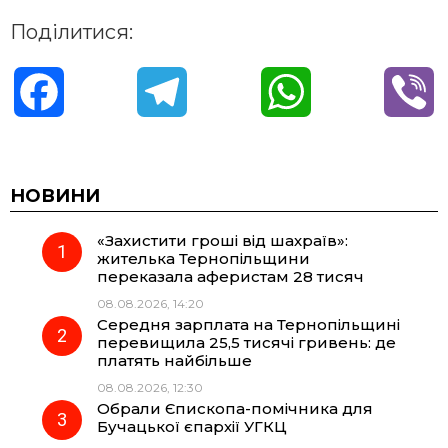
Поділитися:
F
T
W
V
a
e
h
i
c
l
a
b
НОВИНИ
«Захистити гроші від шахраїв»:
e
e
t
e
жителька Тернопільщини
переказала аферистам 28 тисяч
b
g
s
r
08.08.2026, 14:20
Середня зарплата на Тернопільщині
o
r
A
перевищила 25,5 тисячі гривень: де
платять найбільше
08.08.2026, 12:30
o
a
p
Обрали Єпископа-помічника для
Бучацької єпархії УГКЦ
k
m
p