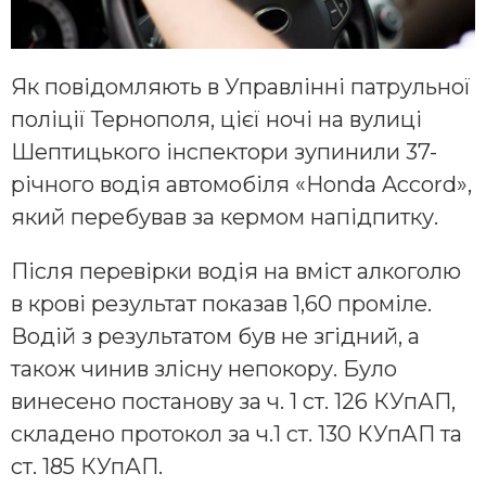
Як повідомляють в Управлінні патрульної
поліції Тернополя, цієї ночі на вулиці
Шептицького інспектори зупинили 37-
річного водія автомобіля «Honda Accord»,
який перебував за кермом напідпитку.
Після перевірки водія на вміст алкоголю
в крові результат показав 1,60 проміле.
Водій з результатом був не згідний, а
також чинив злісну непокору. Було
винесено постанову за ч. 1 ст. 126 КУпАП,
складено протокол за ч.1 ст. 130 КУпАП та
ст. 185 КУпАП.