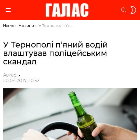
S
SEARC
S
Menu
You are here:
Home
Новини
У Тернополі п’яний водій влаштував поліцейським скандал
У Тернополі п’яний водій
влаштував поліцейським
скандал
Автор:
-
20.04.2017, 10:52